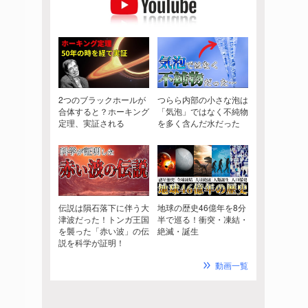
2つのブラックホールが
つらら内部の小さな泡は
合体すると？ホーキング
「気泡」ではなく不純物
定理、実証される
を多く含んだ水だった
伝説は隕石落下に伴う大
地球の歴史46億年を8分
津波だった！トンガ王国
半で巡る！衝突・凍結・
を襲った「赤い波」の伝
絶滅・誕生
説を科学が証明！
動画一覧