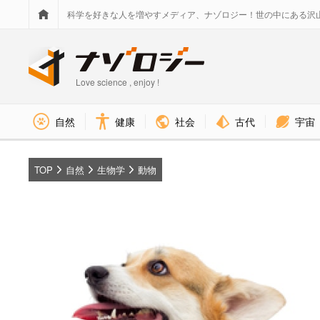
科学を好きな人を増やすメディア、ナゾロジー！世の中にある沢
Love science , enjoy !
社会
古代
宇宙
自然
健康
TOP
自然
生物学
動物