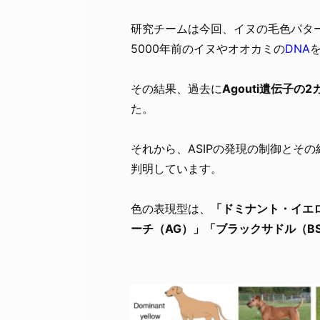
研究チームは今回、イヌの毛色パタ
5000年前のイヌやオオカミの
DNA
その結果、過去に
Agouti遺伝子
た。
それから、ASIPの発現の制御とそ
判明しています。
色の表現型は、
「ドミナント・イエ
ーチ（AG）」「ブラックサドル（B