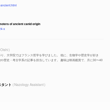
-ancient.html
oters of ancient canid origin
24-x
 Oishi
移り、大学院ではフランス哲学を学びました。 他に、生物学や歴史学が好き
や歴史・考古学系の記事を担当しています。 趣味は映画鑑賞で、月に30〜40
スタント
Nazology Assistant