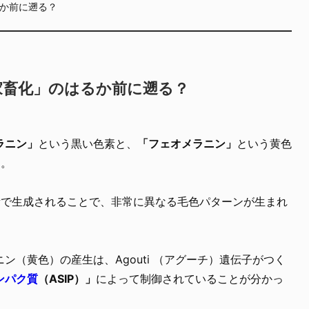
か前に遡る？
家畜化」のはるか前に遡る？
ラニン」
という黒い色素と、
「フェオメラニン」
という黄色
す。
所で生成されることで、非常に異なる毛色パターンが生まれ
ン（黄色）の産生は、Agouti （アグーチ）遺伝子がつく
ンパク質
（ASIP）」
によって制御されていることが分かっ