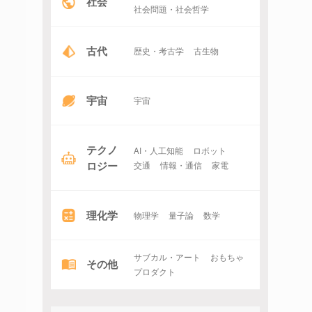
社会
社会問題・社会哲学
古代
歴史・考古学
古生物
宇宙
宇宙
テクノ
AI・人工知能
ロボット
ロジー
交通
情報・通信
家電
理化学
物理学
量子論
数学
サブカル・アート
おもちゃ
その他
プロダクト