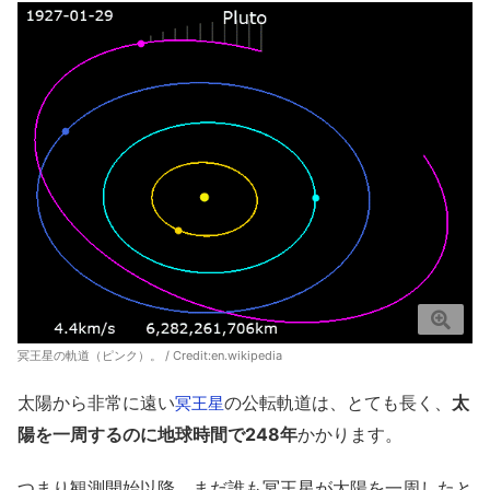
冥王星の軌道（ピンク）。 / Credit:
en.wikipedia
太陽から非常に遠い
の公転軌道は、とても長く、
太
冥王星
陽を一周するのに地球時間で248年
かかります。
つまり観測開始以降、まだ誰も冥王星が太陽を一周したと