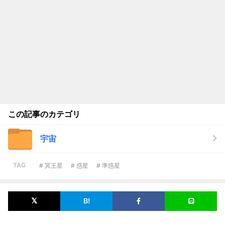
この記事のカテゴリ
宇宙
TAG
# 冥王星
# 惑星
# 準惑星