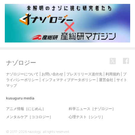
ナゾロジー
ナゾロジーについて
|
お問い合わせ
|
プレスリリース送付先
|
利用規約
|
プ
ライバシーポリシー
|
インフォマティブデータポリシー
|
運営会社
|
サイト
マップ
kusuguru
media
アニメ情報［にじめん］
科学ニュース［ナゾロジー］
メンタルケア［ココロジー］
心理テスト［シンリ］
© 2017-2026 nazology. all rights reserved.