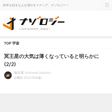
科学を好きな人を増やすメディア、ナゾロジー！
Love science , enjoy !
TOP
宇宙
冥王星の大気は薄くなっていると明らかに
(2/2)
海沼 賢
Kainuma Satoshi
公開日 2021/10/8(金)