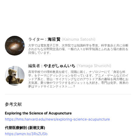
海沼 賢
Kainuma Satoshi
大学では電気電子工学、大学院では知識科学を専攻。科学進歩と共に分断
されがちな分野間交流の場、一般の人々が科学知識とふれあう場の創出を
目指しています。
やまがしゅんいち
Yamaga Shunichi
高等学校での理科教員を経て、現職に就く。ナゾロジーにて「身近な科
学」をテーマにディレクションを行っています。アニメ・ゲームなどのイ
ンドア系と、登山・サイクリングなどのアウトドア系の趣味を両方嗜むお
天気屋。乗り物やワクワクするガジェットも大好き。専門は化学。将来の
夢はマッドサイエンティスト……？
Exploring the Science of Acupuncture
https://hms.harvard.edu/news/exploring-science-acupuncture
代替医療解剖 (新潮文庫)
https://amzn.to/3RsZUSb