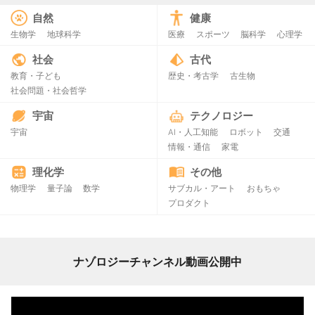
自然
健康
生物学
地球科学
医療
スポーツ
脳科学
心理学
社会
古代
教育・子ども
歴史・考古学
古生物
社会問題・社会哲学
宇宙
テクノロジー
宇宙
AI・人工知能
ロボット
交通
情報・通信
家電
理化学
その他
物理学
量子論
数学
サブカル・アート
おもちゃ
プロダクト
ナゾロジーチャンネル動画公開中