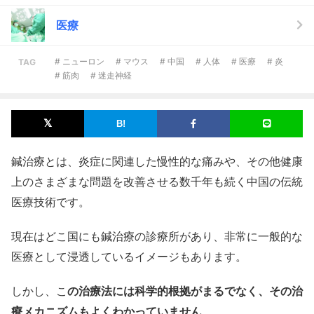
医療
# ニューロン
# マウス
# 中国
# 人体
# 医療
# 炎
TAG
# 筋肉
# 迷走神経
鍼治療とは、炎症に関連した慢性的な痛みや、その他健康
上のさまざまな問題を改善させる数千年も続く中国の伝統
医療技術です。
現在はどこ国にも鍼治療の診療所があり、非常に一般的な
医療として浸透しているイメージもあります。
しかし、こ
の治療法には科学的根拠がまるでなく、その治
療メカニズムもよくわかっていません
。