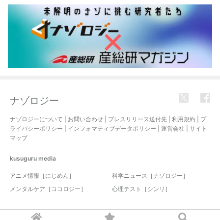
ナゾロジー
ナゾロジーについて
|
お問い合わせ
|
プレスリリース送付先
|
利用規約
|
プ
ライバシーポリシー
|
インフォマティブデータポリシー
|
運営会社
|
サイト
マップ
kusuguru
media
アニメ情報［にじめん］
科学ニュース［ナゾロジー］
メンタルケア［ココロジー］
心理テスト［シンリ］
© 2017-2026 nazology. all rights reserved.