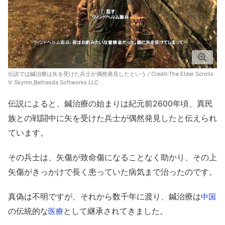
伝説では鍼治療は矢を受けた兵士が偶然発見したという / Credit:
The Elder Scrolls
V: Skyrim,Bethesda Softworks LLC
伝説によると、鍼治療の始まりは紀元前2600年頃、異民
族との戦闘中に矢を受けた兵士が偶然発見したと伝えられ
ています。
その兵士は、矢傷が致命傷になることなく助かり、その上
矢傷がきっかけで長く患っていた病気まで治ったのです。
真偽は不明ですが、それから数千年に渡り、鍼治療は
中国
の伝統的な
として継承されてきました。
医療