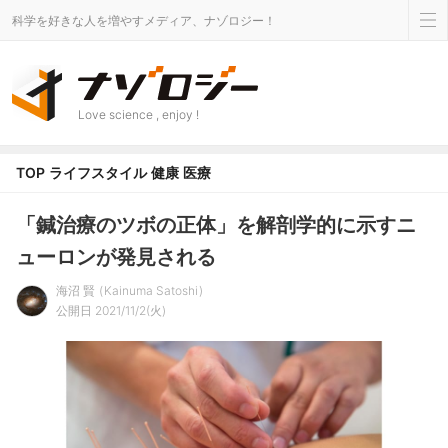
科学を好きな人を増やすメディア、ナゾロジー！
Love science , enjoy !
TOP
ライフスタイル
健康
医療
「鍼治療のツボの正体」を解剖学的に示すニ
ューロンが発見される
海沼 賢
Kainuma Satoshi
公開日 2021/11/2(火)