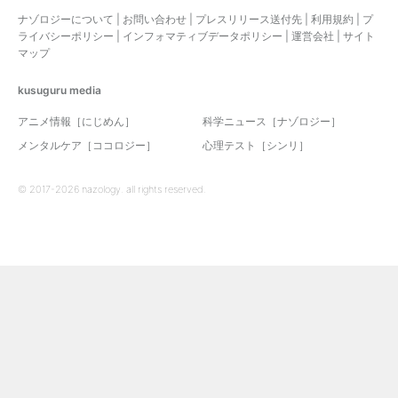
ナゾロジーについて
|
お問い合わせ
|
プレスリリース送付先
|
利用規約
|
プ
ライバシーポリシー
|
インフォマティブデータポリシー
|
運営会社
|
サイト
マップ
kusuguru
media
アニメ情報［にじめん］
科学ニュース［ナゾロジー］
メンタルケア［ココロジー］
心理テスト［シンリ］
© 2017-2026 nazology. all rights reserved.