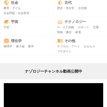
社会
古代
教育・子ども
歴史・考古学
古生物
社会問題・社会哲学
宇宙
テクノロジー
宇宙
AI・人工知能
ロボット
交通
情報・通信
家電
理化学
その他
物理学
量子論
数学
サブカル・アート
おもちゃ
プロダクト
ナゾロジーチャンネル動画公開中