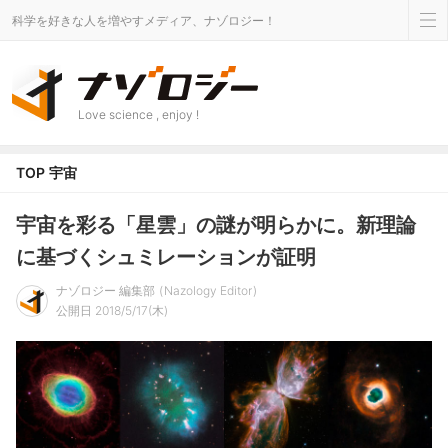
科学を好きな人を増やすメディア、ナゾロジー！
Love science , enjoy !
TOP
宇宙
宇宙を彩る「星雲」の謎が明らかに。新理論
に基づくシュミレーションが証明
ナゾロジー 編集部
Nazology Editor
公開日 2018/5/17(木)