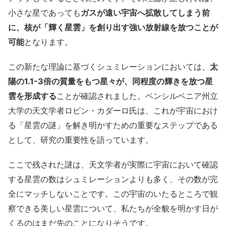
小さな星であっても
ガスが遠い宇宙へ拡散してしまう前
に、核が「輝く星雲」を創り出す強い放射線を放つことが
可能
となります。
この新たな理論に基づくシュミレーションにおいては、
太
陽の1.1-3倍の質量をもつ星々が、同程度の輝きを放つ星
雲を形成する
ことが確認されました。ペンシルベニア州立
大学の天文学者ロビン・カダーロ氏は、これが宇宙におけ
る「星雲の謎」を解き明かすための重要なステップである
として、研究の重要性を語っています。
ここで残された謎は、天文学者が実際に宇宙において確認
する星雲の数はシュミレーションよりも多く、その数が完
全にマッチしないことです。この宇宙のいたるところで観
察できる美しい星雲について、私たちが全貌を明かす日が
くるのはまだ先のことになりそうです。