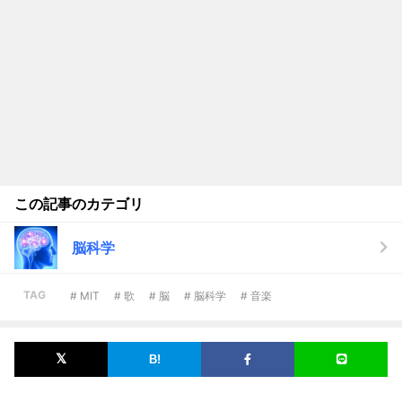
この記事のカテゴリ
脳科学
TAG
# MIT
# 歌
# 脳
# 脳科学
# 音楽