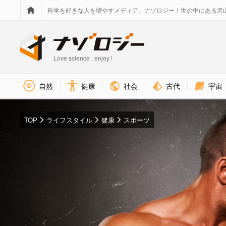
科学を好きな人を増やすメディア、ナゾロジー！世の中にある沢
Love science , enjoy !
社会
古代
宇宙
自然
健康
TOP
ライフスタイル
健康
スポーツ