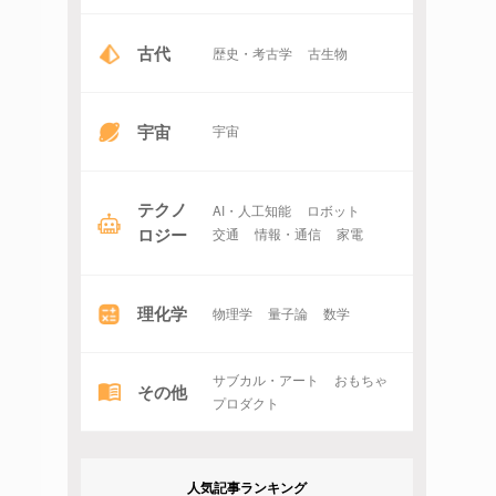
古代
歴史・考古学
古生物
宇宙
宇宙
テクノ
AI・人工知能
ロボット
ロジー
交通
情報・通信
家電
理化学
物理学
量子論
数学
サブカル・アート
おもちゃ
その他
プロダクト
人気記事ランキング