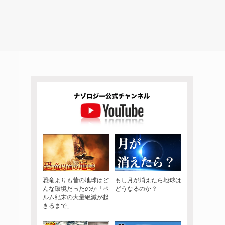
恐竜よりも昔の地球はど
もし月が消えたら地球は
んな環境だったのか「ペ
どうなるのか？
ルム紀末の大量絶滅が起
きるまで」