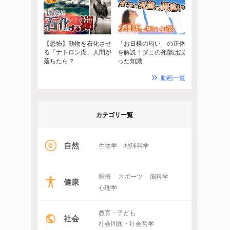
【恐怖】動物を石化させ
「お日様の匂い」の正体
る「ナトロン湖」人間が
を解説！ダニの死骸は誤
落ちたら？
った知識
動画一覧
カテゴリー覧
自然
生物学
地球科学
医療
スポーツ
脳科学
健康
心理学
教育・子ども
社会
社会問題・社会哲学