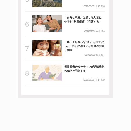
2026/08/06
千野 真吾
「自分は不遇」と感じる人ほど、
他者を“利用価値”で判断する
2026/08/06
矢黒尚人
「ゆっくり食べなさい」は大切だ
った、20代の早食いは将来の肥満
と関連
2026/08/06
矢黒尚人
毎日30分のルーティンが認知機能
の低下を予防する
2026/08/06
千野 真吾