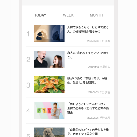
TODAY
WEEK
MONTH
人前で涙をこらえ「ひとりで泣く
人」の性格特性が明らかに
2026/08/06
千野 真吾
恋人に“言わなくてもいい”2つの
こと
2026/08/06
矢黒尚人
頭が2つある「双頭ヤモリ」が誕
生、生後1カ月も順調に
2026/08/05
千野 真吾
「何しようとしてたんだっけ？」
直前の思考をド忘れする恐怖の脳
現象
2026/08/06
千野 真吾
「白銀色のヒグマ」の子どもを発
見、米カトマイ国立公園