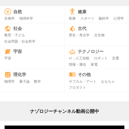
自然
健康
生物学
地球科学
医療
スポーツ
脳科学
心理学
社会
古代
教育・子ども
歴史・考古学
古生物
社会問題・社会哲学
宇宙
テクノロジー
宇宙
AI・人工知能
ロボット
交通
情報・通信
家電
理化学
その他
物理学
量子論
数学
サブカル・アート
おもちゃ
プロダクト
ナゾロジーチャンネル動画公開中