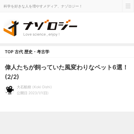
科学を好きな人を増やすメディア、ナゾロジー！
Love science , enjoy !
TOP
古代
歴史・考古学
偉人たちが飼っていた風変わりなペット6選！
(2/2)
大石航樹
Koki Oishi
公開日 2023/1/1(日)