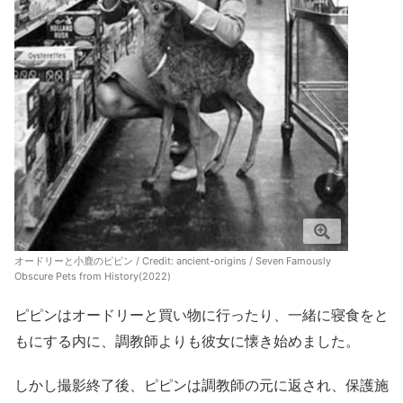
オードリーと小鹿のピピン / Credit:
ancient-origins / Seven Famously
Obscure Pets from History(2022)
ピピンはオードリーと買い物に行ったり、一緒に寝食をと
もにする内に、調教師よりも彼女に懐き始めました。
しかし撮影終了後、ピピンは調教師の元に返され、保護施