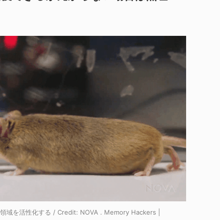
活性化する / Credit:
NOVA . Memory Hackers |