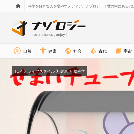
科学を好きな人を増やすメディア、ナゾロジー！世の中にある沢
Love science , enjoy !
社会
古代
宇宙
自然
健康
TOP
ライフスタイル
健康
脳科学