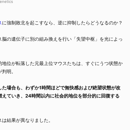
enetics
ス
に強制敗北を起こすなら、逆に抑制したらどうなるのか？
ス脳の遺伝子に別の組み換えを行い「失望中枢」を光によっ
的地位が転落した元最上位マウスたちは、すぐにうつ状態か
が判明。
した場合も、わずか1時間ほどで無快感および絶望状態が改
増えていき、24時間以内に社会的地位を部分的に回復する
スは結果が異なりました。