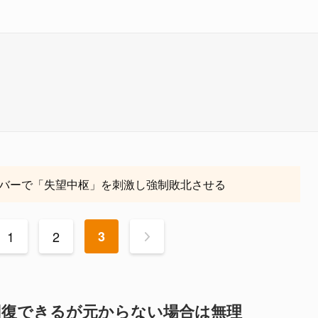
バーで「失望中枢」を刺激し強制敗北させる
1
2
3
>
回復できるが元からない場合は無理