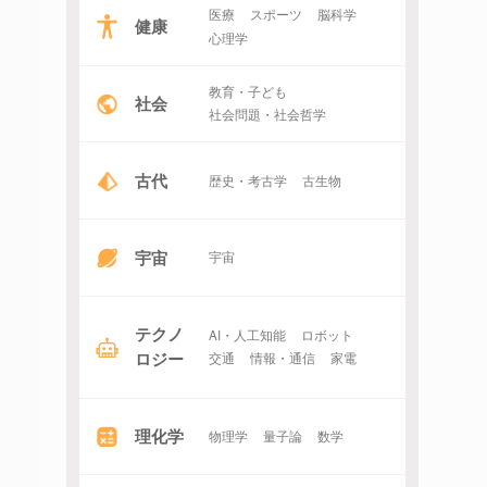
医療
スポーツ
脳科学
健康
心理学
教育・子ども
社会
社会問題・社会哲学
古代
歴史・考古学
古生物
宇宙
宇宙
テクノ
AI・人工知能
ロボット
ロジー
交通
情報・通信
家電
理化学
物理学
量子論
数学