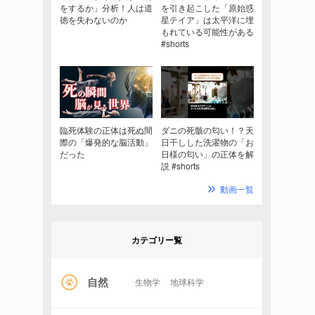
をするか」分析！人は道
を引き起こした「原始惑
徳を失わないのか
星テイア」は太平洋に埋
もれている可能性がある
#shorts
臨死体験の正体は死ぬ間
ダニの死骸の匂い！？天
際の「爆発的な脳活動」
日干しした洗濯物の「お
だった
日様の匂い」の正体を解
説 #shorts
動画一覧
カテゴリー覧
自然
生物学
地球科学