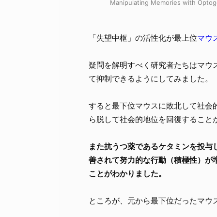
Manipulating Memories with Optog
「失望中枢」の活性化が最上位
マウ
疑問を解明すべく研究者たちはマウ
て抑制できるようにしてみました。
すると最下位マウスに敗北して社会
ら脱して社会的地位を回復すること
また抗うつ薬であるケタミンを投与
善されて努力的な行動（積極性）が
ことがわかりました。
ところが、元から最下位だったマウ