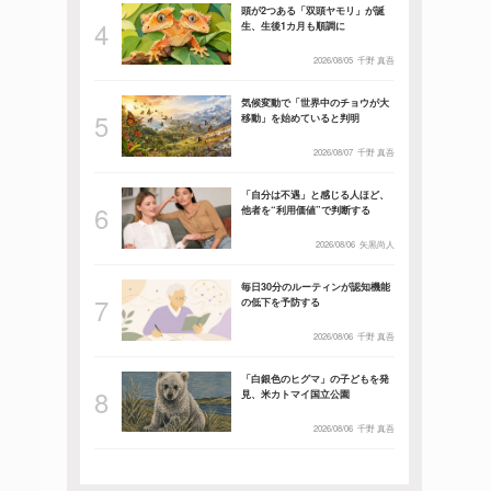
頭が2つある「双頭ヤモリ」が誕
生、生後1カ月も順調に
2026/08/05
千野 真吾
気候変動で「世界中のチョウが大
移動」を始めていると判明
2026/08/07
千野 真吾
「自分は不遇」と感じる人ほど、
他者を“利用価値”で判断する
2026/08/06
矢黒尚人
毎日30分のルーティンが認知機能
の低下を予防する
2026/08/06
千野 真吾
「白銀色のヒグマ」の子どもを発
見、米カトマイ国立公園
2026/08/06
千野 真吾