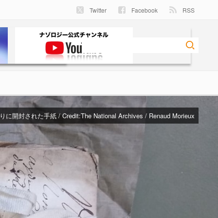
Twitter
Facebook
RSS
りに開封された手紙 / Credit:
The National Archives / Renaud Morieux