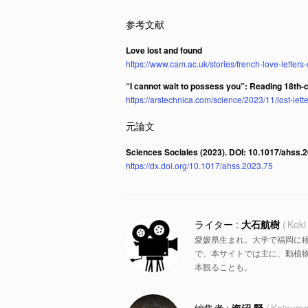
Love lost and found
https://www.cam.ac.uk/stories/french-love-letters
“I cannot wait to possess you”: Reading 18th-ce
https://arstechnica.com/science/2023/11/lost-lette
Sciences Sociales (2023). DOI: 10.1017/ahss.
https://dx.doi.org/10.1017/ahss.2023.75
大石航樹
Koki
愛媛県生まれ。大学で福岡に
で、本サイトでは主に、動植物
本観ることも。