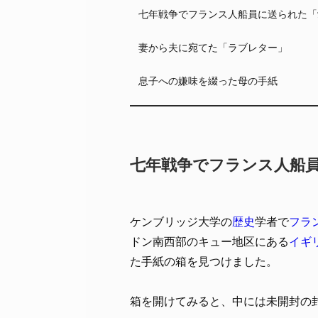
七年戦争でフランス人船員に送られた「
妻から夫に宛てた「ラブレター」
息子への嫌味を綴った母の手紙
七年戦争でフランス人船
ケンブリッジ大学の
歴史
学者で
フラ
ドン南西部のキュー地区にある
イギ
た手紙の箱を見つけました。
箱を開けてみると、中には未開封の