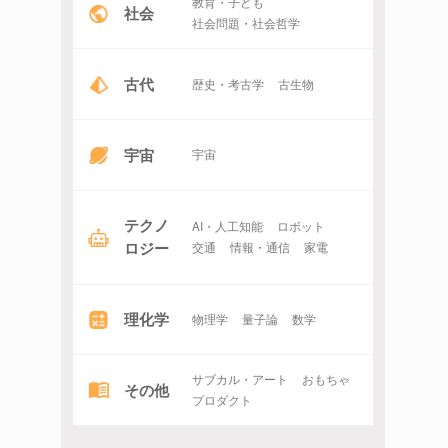
教育・子ども
社会
社会問題・社会哲学
古代
歴史・考古学
古生物
宇宙
宇宙
テクノ
AI・人工知能
ロボット
ロジー
交通
情報・通信
家電
理化学
物理学
量子論
数学
サブカル・アート
おもちゃ
その他
プロダクト