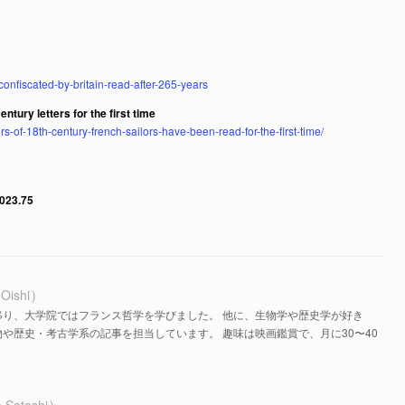
-confiscated-by-britain-read-after-265-years
ntury letters for the first time
rs-of-18th-century-french-sailors-have-been-read-for-the-first-time/
2023.75
 Oishi
移り、大学院ではフランス哲学を学びました。 他に、生物学や歴史学が好き
や歴史・考古学系の記事を担当しています。 趣味は映画鑑賞で、月に30〜40