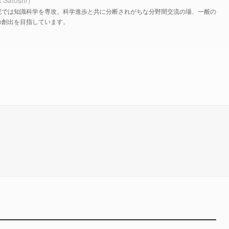
 Satoshi
院では知識科学を専攻。科学進歩と共に分断されがちな分野間交流の場、一般の
の創出を目指しています。