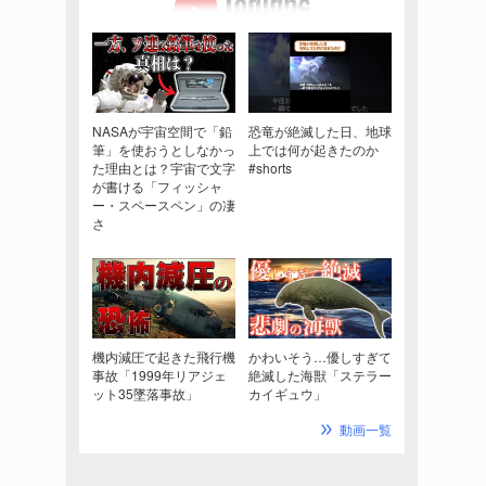
NASAが宇宙空間で「鉛
恐竜が絶滅した日、地球
筆」を使おうとしなかっ
上では何が起きたのか
た理由とは？宇宙で文字
#shorts
が書ける「フィッシャ
ー・スペースペン」の凄
さ
機内減圧で起きた飛行機
かわいそう…優しすぎて
事故「1999年リアジェ
絶滅した海獣「ステラー
ット35墜落事故」
カイギュウ」
動画一覧