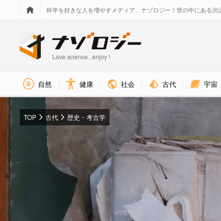
科学を好きな人を増やすメディア、ナゾロジー！世の中にある沢
Love science , enjoy !
社会
古代
宇宙
自然
健康
TOP
古代
歴史・考古学