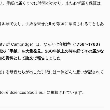
なり、手紙は届くまでに時間がかかり、また必ず届く保証は
は困難であり、手紙を乗せた船が敵国に拿捕されることもあ
y of Cambridge）は、なんと
七年戦争（1756〜1763）
宛の「手紙」を大量発見。260年以上の時を経てその届かな
知る資料として論文で報告しました
。
配する母親たちが出した手紙には一体どんな想いが記されて
ire Sciences Sociales』に掲載されています。