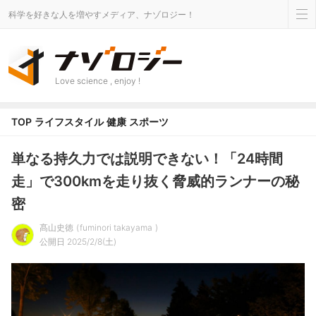
科学を好きな人を増やすメディア、ナゾロジー！
Love science , enjoy !
TOP
ライフスタイル
健康
スポーツ
単なる持久力では説明できない！「24時間
走」で300kmを走り抜く脅威的ランナーの秘
密
髙山史徳
fuminori takayama
公開日 2025/2/8(土)