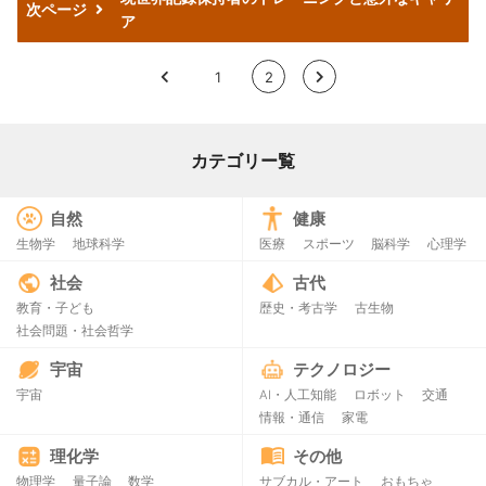
次ページ
ア
<
1
2
>
カテゴリー覧
自然
健康
生物学
地球科学
医療
スポーツ
脳科学
心理学
社会
古代
教育・子ども
歴史・考古学
古生物
社会問題・社会哲学
宇宙
テクノロジー
宇宙
AI・人工知能
ロボット
交通
情報・通信
家電
理化学
その他
物理学
量子論
数学
サブカル・アート
おもちゃ