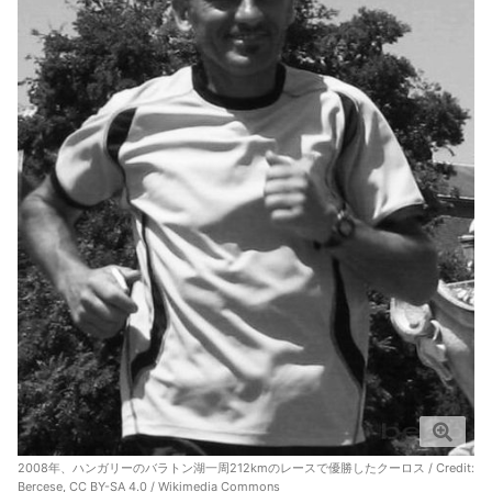
2008年、ハンガリーのバラトン湖一周212kmのレースで優勝したクーロス / Credit:
Bercese,
CC BY-SA 4.0
/
Wikimedia Commons