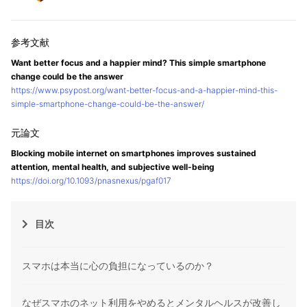
Want better focus and a happier mind? This simple smartphone
change could be the answer
https://www.psypost.org/want-better-focus-and-a-happier-mind-this-
simple-smartphone-change-could-be-the-answer/
Blocking mobile internet on smartphones improves sustained
attention, mental health, and subjective well-being
https://doi.org/10.1093/pnasnexus/pgaf017
目次
スマホは本当に心の負担になっているのか？
なぜスマホのネット利用をやめるとメンタルヘルスが改善し