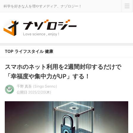
科学を好きな人を増やすメディア、ナゾロジー！
Love science , enjoy !
TOP
ライフスタイル
健康
スマホのネット利用を2週間封印するだけで
「幸福度や集中力がUP」する！
千野 真吾
Singo Senno
公開日 2025/2/20(木)