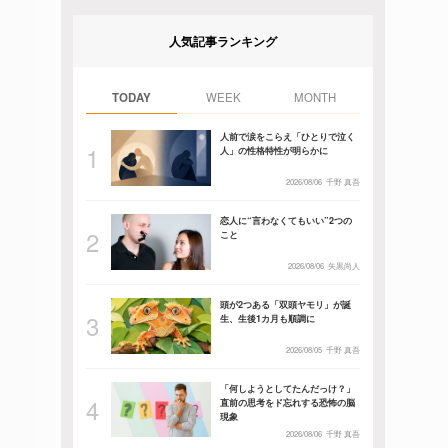
人気記事ランキング
TODAY
WEEK
MONTH
人前で涙をこらえ「ひとりで泣く
人」の性格特性が明らかに
2026/08/06
千野 真吾
恋人に“言わなくてもいい”2つの
こと
2026/08/06
矢黒尚人
頭が2つある「双頭ヤモリ」が誕
生、生後1カ月も順調に
2026/08/05
千野 真吾
「何しようとしてたんだっけ？」
直前の思考をド忘れする恐怖の脳
現象
2026/08/06
千野 真吾