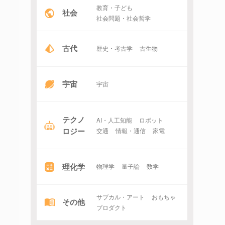
教育・子ども
社会
社会問題・社会哲学
古代
歴史・考古学
古生物
宇宙
宇宙
テクノ
AI・人工知能
ロボット
ロジー
交通
情報・通信
家電
理化学
物理学
量子論
数学
サブカル・アート
おもちゃ
その他
プロダクト