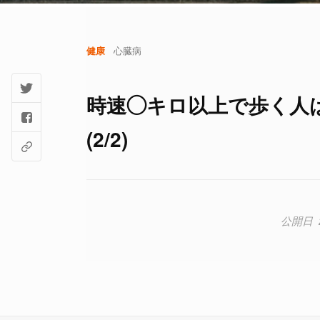
健康
心臓病
時速◯キロ以上で歩く人
(2/2)