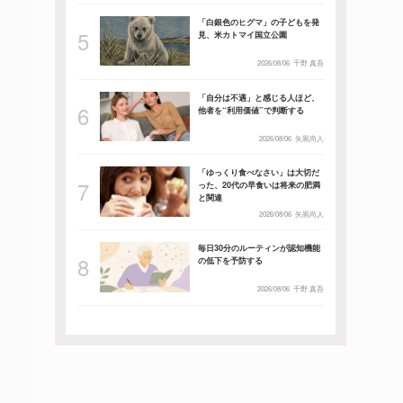
「白銀色のヒグマ」の子どもを発
見、米カトマイ国立公園
2026/08/06
千野 真吾
「自分は不遇」と感じる人ほど、
他者を“利用価値”で判断する
2026/08/06
矢黒尚人
「ゆっくり食べなさい」は大切だ
った、20代の早食いは将来の肥満
と関連
2026/08/06
矢黒尚人
毎日30分のルーティンが認知機能
の低下を予防する
2026/08/06
千野 真吾