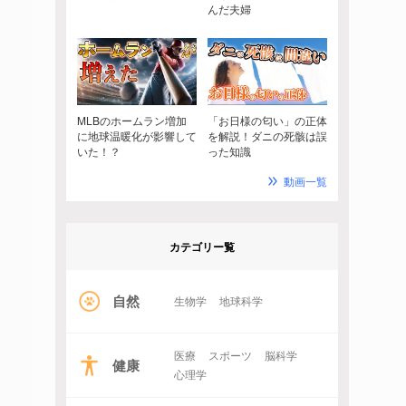
んだ夫婦
MLBのホームラン増加
「お日様の匂い」の正体
に地球温暖化が影響して
を解説！ダニの死骸は誤
いた！？
った知識
動画一覧
カテゴリー覧
自然
生物学
地球科学
医療
スポーツ
脳科学
健康
心理学