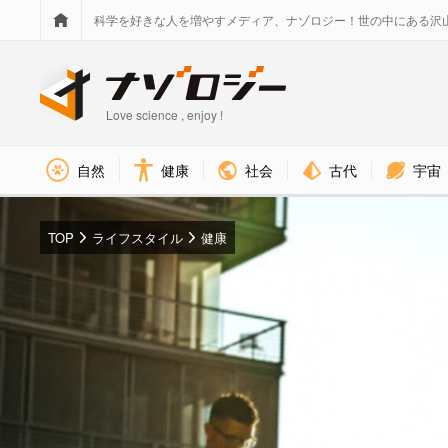
科学を好きな人を増やすメディア、ナゾロジー！世の中にある沢
Love science , enjoy !
社会
古代
宇宙
自然
健康
TOP
ライフスタイル
健康