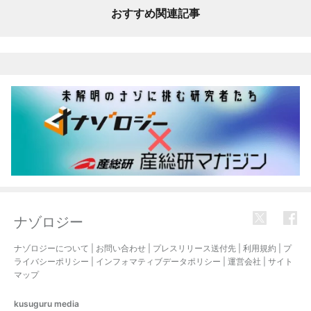
おすすめ関連記事
ナゾロジー
ナゾロジーについて
|
お問い合わせ
|
プレスリリース送付先
|
利用規約
|
プ
ライバシーポリシー
|
インフォマティブデータポリシー
|
運営会社
|
サイト
マップ
kusuguru
media