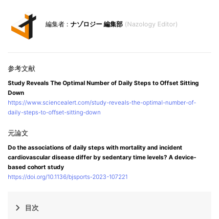
ナゾロジー 編集部
Nazology Editor
Study Reveals The Optimal Number of Daily Steps to Offset Sitting
Down
https://www.sciencealert.com/study-reveals-the-optimal-number-of-
daily-steps-to-offset-sitting-down
Do the associations of daily steps with mortality and incident
cardiovascular disease differ by sedentary time levels? A device-
based cohort study
https://doi.org/10.1136/bjsports-2023-107221
目次