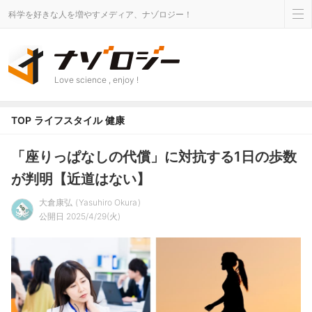
科学を好きな人を増やすメディア、ナゾロジー！
Love science , enjoy !
TOP
ライフスタイル
健康
「座りっぱなしの代償」に対抗する1日の歩数
が判明【近道はない】
大倉康弘
Yasuhiro Okura
公開日 2025/4/29(火)