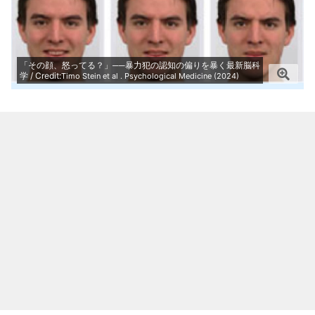
「その顔、怒ってる？」──暴力犯の認知の偏りを暴く最新脳科
学 / Credit:
Timo Stein et al . Psychological Medicine (2024)