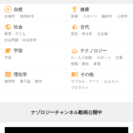
自然
健康
生物学
地球科学
医療
スポーツ
脳科学
心理学
社会
古代
教育・子ども
歴史・考古学
古生物
社会問題・社会哲学
宇宙
テクノロジー
宇宙
AI・人工知能
ロボット
交通
情報・通信
家電
理化学
その他
物理学
量子論
数学
サブカル・アート
おもちゃ
プロダクト
ナゾロジーチャンネル動画公開中