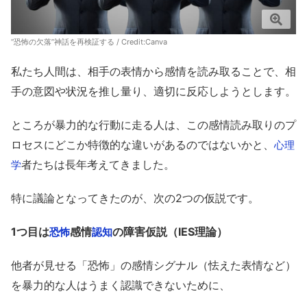
“恐怖の欠落”神話を再検証する / Credit:Canva
私たち人間は、相手の表情から感情を読み取ることで、相
手の意図や状況を推し量り、適切に反応しようとします。
ところが暴力的な行動に走る人は、この感情読み取りのプ
ロセスにどこか特徴的な違いがあるのではないかと、
心理
者たちは長年考えてきました。
学
特に議論となってきたのが、次の2つの仮説です。
1つ目は
感情
の障害仮説（IES理論）
恐怖
認知
他者が見せる「恐怖」の感情シグナル（怯えた表情など）
を暴力的な人はうまく認識できないために、