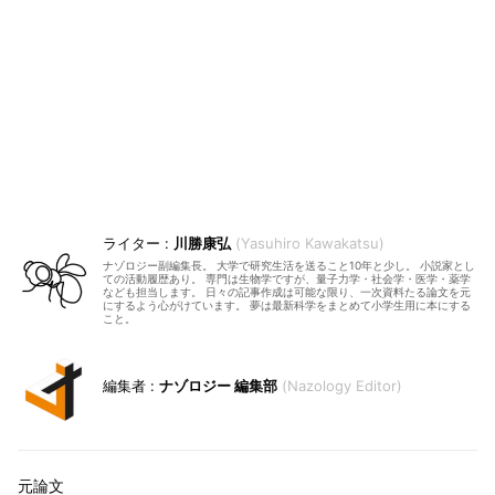
川勝康弘
Yasuhiro Kawakatsu
ナゾロジー副編集長。 大学で研究生活を送ること10年と少し。 小説家とし
ての活動履歴あり。 専門は生物学ですが、量子力学・社会学・医学・薬学
なども担当します。 日々の記事作成は可能な限り、一次資料たる論文を元
にするよう心がけています。 夢は最新科学をまとめて小学生用に本にする
こと。
ナゾロジー 編集部
Nazology Editor