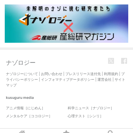
ナゾロジー
ナゾロジーについて
|
お問い合わせ
|
プレスリリース送付先
|
利用規約
|
プ
ライバシーポリシー
|
インフォマティブデータポリシー
|
運営会社
|
サイト
マップ
kusuguru
media
アニメ情報［にじめん］
科学ニュース［ナゾロジー］
メンタルケア［ココロジー］
心理テスト［シンリ］
© 2017-2026 nazology. all rights reserved.