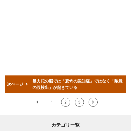
暴力犯の脳では「恐怖の認知症」ではなく「敵意
次ページ
の誤検出」が起きている
<
1
2
3
>
カテゴリー覧