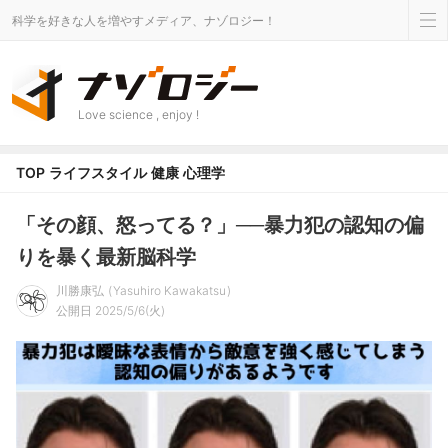
科学を好きな人を増やすメディア、ナゾロジー！
Love science , enjoy !
TOP
ライフスタイル
健康
心理学
「その顔、怒ってる？」──暴力犯の認知の偏
りを暴く最新脳科学
川勝康弘
Yasuhiro Kawakatsu
公開日 2025/5/6(火)