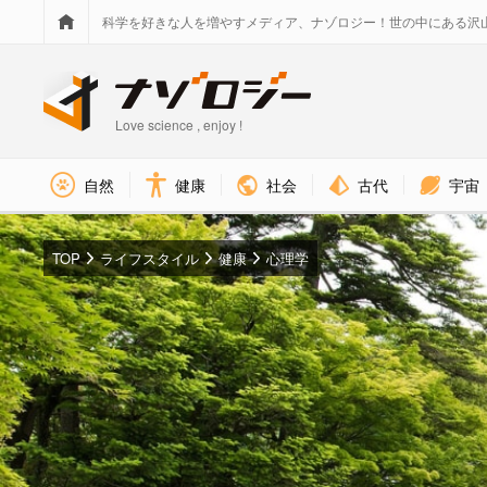
科学を好きな人を増やすメディア、ナゾロジー！世の中にある沢
Love science , enjoy !
社会
古代
宇宙
自然
健康
TOP
ライフスタイル
健康
心理学