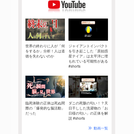
世界の終わりに人が「何
ジャイアントインパクト
をするか」分析！人は道
を引き起こした「原始惑
徳を失わないのか
星テイア」は太平洋に埋
もれている可能性がある
#shorts
臨死体験の正体は死ぬ間
ダニの死骸の匂い！？天
際の「爆発的な脳活動」
日干しした洗濯物の「お
だった
日様の匂い」の正体を解
説 #shorts
動画一覧