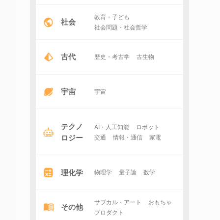
教育・子ども
社会
社会問題・社会哲学
古代
歴史・考古学
古生物
宇宙
宇宙
テクノ
AI・人工知能
ロボット
ロジー
交通
情報・通信
家電
理化学
物理学
量子論
数学
サブカル・アート
おもちゃ
その他
プロダクト