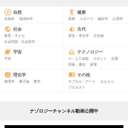
自然
健康
生物学
地球科学
医療
スポーツ
脳科学
心理学
社会
古代
教育・子ども
歴史・考古学
古生物
社会問題・社会哲学
宇宙
テクノロジー
宇宙
AI・人工知能
ロボット
交通
情報・通信
家電
理化学
その他
物理学
量子論
数学
サブカル・アート
おもちゃ
プロダクト
ナゾロジーチャンネル動画公開中