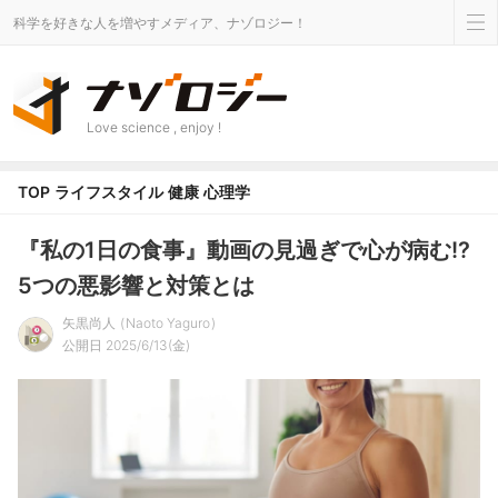
科学を好きな人を増やすメディア、ナゾロジー！
Love science , enjoy !
TOP
ライフスタイル
健康
心理学
『私の1日の食事』動画の見過ぎで心が病む!?
5つの悪影響と対策とは
矢黒尚人
Naoto Yaguro
公開日 2025/6/13(金)