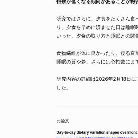
拍数が低くなる傾向があることが報
研究ではさらに、夕食をたくさん食
り、夕食を早めに済ませた日は睡眠
いった、夕食の取り方と睡眠との関
食物繊維が体に良かったり、寝る直
睡眠の質や夢、さらには心拍数にま
研究内容の詳細は2026年2月18日
した。
Day-to-day dietary variation shapes overnight 