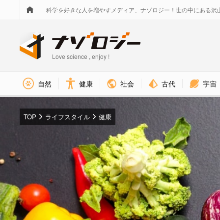
科学を好きな人を増やすメディア、ナゾロジー！世の中にある沢
Love science , enjoy !
社会
古代
宇宙
自然
健康
TOP
ライフスタイル
健康