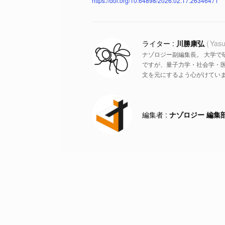
https://doi.org/10.64898/2026.02.17.26346471
川勝康弘
Yasu
ナゾロジー副編集長。 大学で
ですが、量子力学・社会学・
文を元にするよう心がけていま
ナゾロジー 編集