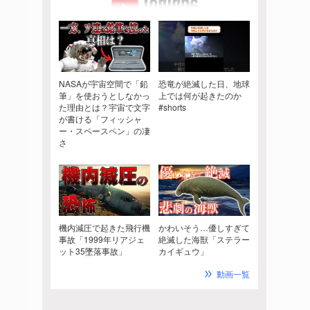
NASAが宇宙空間で「鉛
恐竜が絶滅した日、地球
筆」を使おうとしなかっ
上では何が起きたのか
た理由とは？宇宙で文字
#shorts
が書ける「フィッシャ
ー・スペースペン」の凄
さ
機内減圧で起きた飛行機
かわいそう…優しすぎて
事故「1999年リアジェ
絶滅した海獣「ステラー
ット35墜落事故」
カイギュウ」
動画一覧