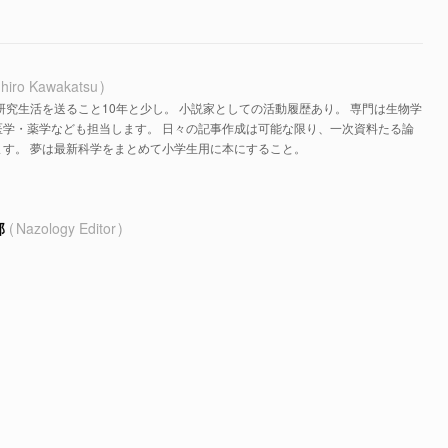
hiro Kawakatsu
研究生活を送ること10年と少し。 小説家としての活動履歴あり。 専門は生物学
医学・薬学なども担当します。 日々の記事作成は可能な限り、一次資料たる論
す。 夢は最新科学をまとめて小学生用に本にすること。
部
Nazology Editor