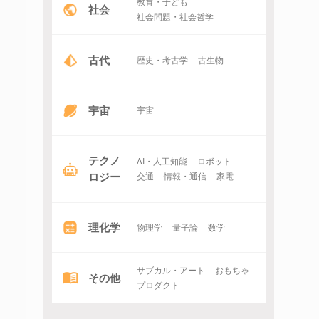
教育・子ども
社会
社会問題・社会哲学
古代
歴史・考古学
古生物
宇宙
宇宙
テクノ
AI・人工知能
ロボット
ロジー
交通
情報・通信
家電
理化学
物理学
量子論
数学
サブカル・アート
おもちゃ
その他
プロダクト