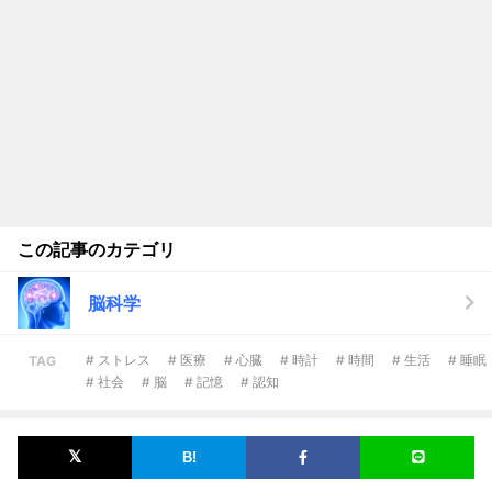
この記事のカテゴリ
脳科学
# ストレス
# 医療
# 心臓
# 時計
# 時間
# 生活
# 睡眠
TAG
# 社会
# 脳
# 記憶
# 認知