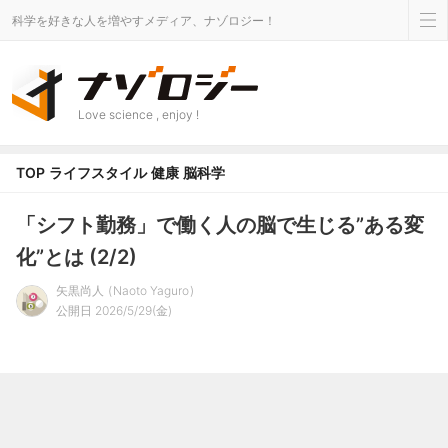
科学を好きな人を増やすメディア、ナゾロジー！
Love science , enjoy !
TOP
ライフスタイル
健康
脳科学
「シフト勤務」で働く人の脳で生じる”ある変
化”とは (2/2)
矢黒尚人
Naoto Yaguro
公開日 2026/5/29(金)