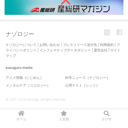
ナゾロジー
ナゾロジーについて
|
お問い合わせ
|
プレスリリース送付先
|
利用規約
|
プ
ライバシーポリシー
|
インフォマティブデータポリシー
|
運営会社
|
サイト
マップ
kusuguru
media
アニメ情報［にじめん］
科学ニュース［ナゾロジー］
メンタルケア［ココロジー］
心理テスト［シンリ］
© 2017-2026 nazology. all rights reserved.
ホーム
人気順
さがす