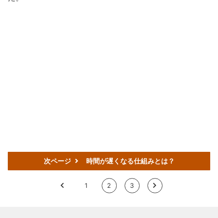
次ページ
時間が遅くなる仕組みとは？
<
1
2
3
>