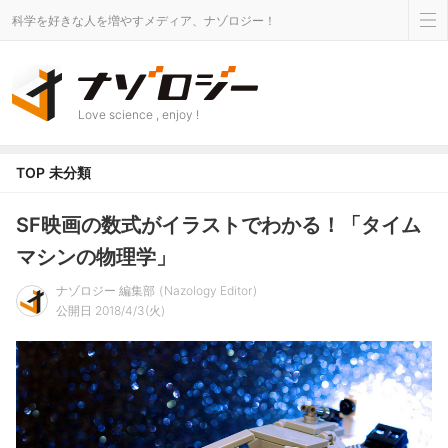
科学を好きな人を増やすメディア、ナゾロジー！
Love science , enjoy !
TOP
未分類
SF映画の数式がイラストでわかる！「タイム
マシンの物理学」
ナゾロジー 編集部
Nazology Editor
公開日 2018/4/3(火)