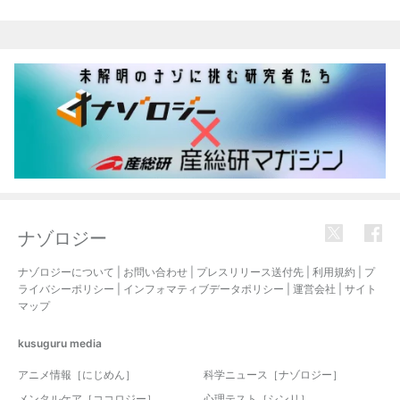
ナゾロジー
ナゾロジーについて
|
お問い合わせ
|
プレスリリース送付先
|
利用規約
|
プ
ライバシーポリシー
|
インフォマティブデータポリシー
|
運営会社
|
サイト
マップ
kusuguru
media
アニメ情報［にじめん］
科学ニュース［ナゾロジー］
メンタルケア［ココロジー］
心理テスト［シンリ］