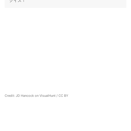
クイズ！
Credit:
JD Hancock
on
VisualHunt
/
CC BY