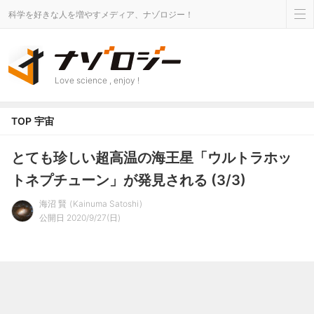
科学を好きな人を増やすメディア、ナゾロジー！
Love science , enjoy !
TOP
宇宙
とても珍しい超高温の海王星「ウルトラホッ
トネプチューン」が発見される (3/3)
海沼 賢
Kainuma Satoshi
公開日 2020/9/27(日)