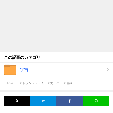
この記事のカテゴリ
宇宙
TAG
# トランジット法
# 海王星
# 雪線