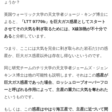
ょうか？
英国ウォーリック大学の天文学者ジョージ・キング博士に
よると、
「LTT 9779b」を巨大ガス惑星としてスタート
させてその大気を剥ぎ取るためには、X線加熱が不十分で
ある
と分析しています。
つまり、ここには大気を完全に剥ぎ取られた岩石だけの惑
星か、巨大ガス惑星以外は存在し得ないというのです。
同じ研究チームのチリ大学の天文学者ジェームズ・ジェン
キンス博士は他の可能性も説明します。それはこの
惑星が
巨大ガス惑星であった場合、ロッシュローブオーバーフロ
ーと呼ばれる作用によって、主星の重力に大気を奪われた
というものです。
もしくは、この
惑星はやはり海王星で、主星に近づいて間