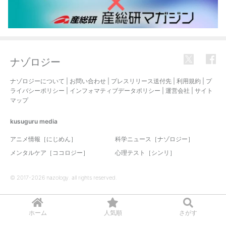
ナゾロジー
ナゾロジーについて
|
お問い合わせ
|
プレスリリース送付先
|
利用規約
|
プ
ライバシーポリシー
|
インフォマティブデータポリシー
|
運営会社
|
サイト
マップ
kusuguru
media
アニメ情報［にじめん］
科学ニュース［ナゾロジー］
メンタルケア［ココロジー］
心理テスト［シンリ］
© 2017-2026 nazology. all rights reserved.
ホーム
人気順
さがす