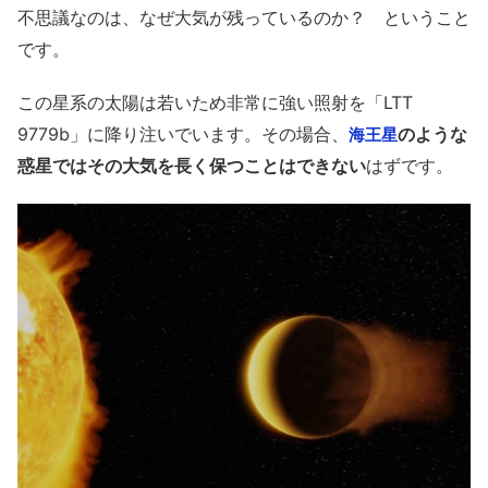
不思議なのは、なぜ大気が残っているのか？ ということ
です。
この星系の太陽は若いため非常に強い照射を「
LTT
9779b」に降り注いでいます。その場合、
のような
海王星
惑星ではその大気を長く保つことはできない
はずです。