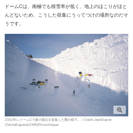
ドームCは、南極でも積雪率が低く、地上のほこりがほと
んどないため、こうした収集にうってつけの場所なのだそ
うです。
2002年にドームCで微小隕石を収集した際の様子。 / Credit:JeanDuprat
/CécileEngrand/CNRSPhotothèque