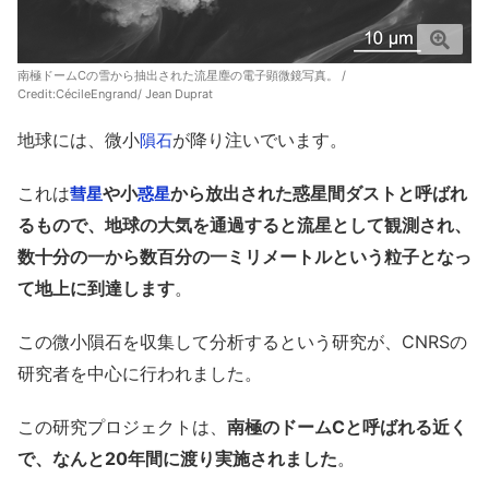
南極ドームCの雪から抽出された流星塵の電子顕微鏡写真。 /
Credit:CécileEngrand/ Jean Duprat
地球には、微小
が降り注いでいます。
隕石
これは
や小
から放出された惑星間ダストと呼ばれ
彗星
惑星
るもので、地球の大気を通過すると流星として観測され、
数十分の一から数百分の一ミリメートルという粒子となっ
て地上に到達します
。
この微小隕石を収集して分析するという研究が、CNRSの
研究者を中心に行われました。
この研究プロジェクトは、
南極のドームCと呼ばれる近く
で、なんと20年間に渡り実施されました
。