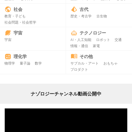
社会
古代
教育・子ども
歴史・考古学
古生物
社会問題・社会哲学
宇宙
テクノロジー
宇宙
AI・人工知能
ロボット
交通
情報・通信
家電
理化学
その他
物理学
量子論
数学
サブカル・アート
おもちゃ
プロダクト
ナゾロジーチャンネル動画公開中