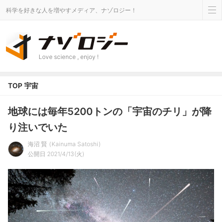
科学を好きな人を増やすメディア、ナゾロジー！
Love science , enjoy !
TOP
宇宙
地球には毎年5200トンの「宇宙のチリ」が降
り注いでいた
海沼 賢
Kainuma Satoshi
公開日 2021/4/13(火)