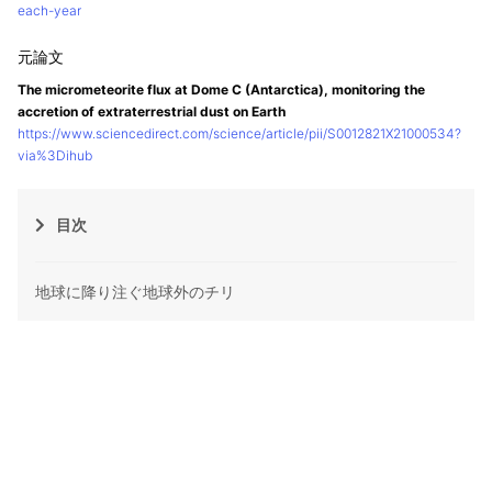
each-year
The micrometeorite flux at Dome C (Antarctica), monitoring the
accretion of extraterrestrial dust on Earth
https://www.sciencedirect.com/science/article/pii/S0012821X21000534?
via%3Dihub
目次
地球に降り注ぐ地球外のチリ