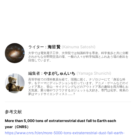
海沼 賢
Kainuma Satoshi
大学では電気電子工学、大学院では知識科学を専攻。科学進歩と共に分断
されがちな分野間交流の場、一般の人々が科学知識とふれあう場の創出を
目指しています。
やまがしゅんいち
Yamaga Shunichi
高等学校での理科教員を経て、現職に就く。ナゾロジーにて「身近な科
学」をテーマにディレクションを行っています。アニメ・ゲームなどのイ
ンドア系と、登山・サイクリングなどのアウトドア系の趣味を両方嗜むお
天気屋。乗り物やワクワクするガジェットも大好き。専門は化学。将来の
夢はマッドサイエンティスト……？
More than 5,000 tons of extraterrestrial dust fall to Earth each
year（CNRS）
https://www.cnrs.fr/en/more-5000-tons-extraterrestrial-dust-fall-earth-