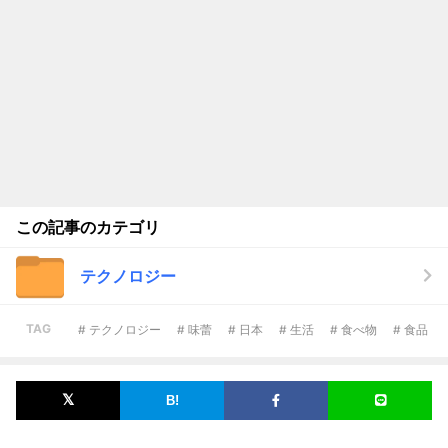
この記事のカテゴリ
テクノロジー
TAG
# テクノロジー
# 味蕾
# 日本
# 生活
# 食べ物
# 食品