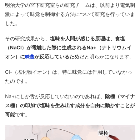
明治大学の宮下研究室らの研究チームは、以前より電気刺
激によって味覚を制御する方法について研究を行っていま
した。
その研究成果から、
塩味を人間が感じる原理は、食塩
（NaCl）が電離した際に生成されるNa+（ナトリウムイ
オン）に
が反応しているため
だと明らかになります。
味蕾
Cl-（塩化物イオン）は、特に味覚には作用していなかっ
たのです。
Na+にしか舌が反応していないのであれば、
陰極（マイナ
ス極）の印加で塩味を生み出す成分を自由に動かすことが
可能
です。