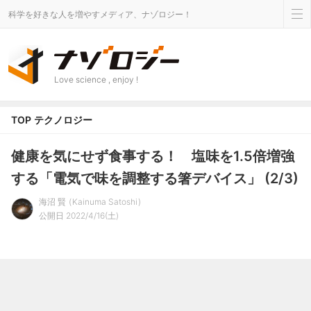
科学を好きな人を増やすメディア、ナゾロジー！
Love science , enjoy !
TOP
テクノロジー
健康を気にせず食事する！ 塩味を1.5倍増強
する「電気で味を調整する箸デバイス」 (2/3)
海沼 賢
Kainuma Satoshi
公開日 2022/4/16(土)