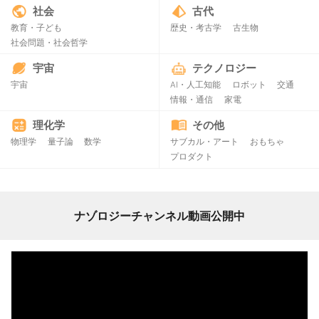
社会
古代
教育・子ども
歴史・考古学
古生物
社会問題・社会哲学
宇宙
テクノロジー
宇宙
AI・人工知能
ロボット
交通
情報・通信
家電
理化学
その他
物理学
量子論
数学
サブカル・アート
おもちゃ
プロダクト
ナゾロジーチャンネル動画公開中