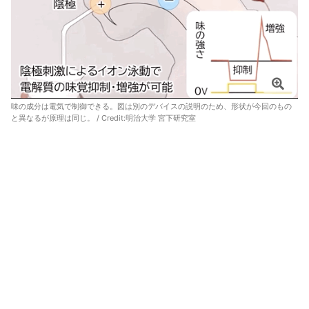
味の成分は電気で制御できる。図は別のデバイスの説明のため、形状が今回のもの
と異なるが原理は同じ。 / Credit:明治大学 宮下研究室