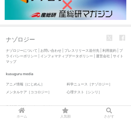
ナゾロジー
ナゾロジーについて
|
お問い合わせ
|
プレスリリース送付先
|
利用規約
|
プ
ライバシーポリシー
|
インフォマティブデータポリシー
|
運営会社
|
サイト
マップ
kusuguru
media
アニメ情報［にじめん］
科学ニュース［ナゾロジー］
メンタルケア［ココロジー］
心理テスト［シンリ］
© 2017-2026 nazology. all rights reserved.
ホーム
人気順
さがす