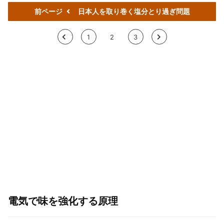
前ページ
日本人を取り巻く塩分とり過ぎ問題
<
1
2
3
>
電気で味を強化する原理