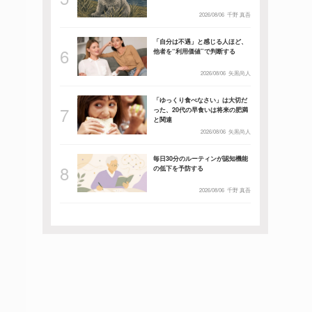
2026/08/06
千野 真吾
「自分は不遇」と感じる人ほど、
他者を“利用価値”で判断する
2026/08/06
矢黒尚人
「ゆっくり食べなさい」は大切だ
った、20代の早食いは将来の肥満
と関連
2026/08/06
矢黒尚人
毎日30分のルーティンが認知機能
の低下を予防する
2026/08/06
千野 真吾