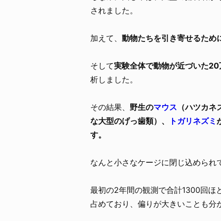
されました。
加えて、
動物たちを引き寄せるため
そして
実験全体で動物が近づいた20
析しました。
その結果、
野生の
マウス
（ハツカネ
な大型のげっ歯類）、
トガリネズミ
す。
なんと小さなケージに閉じ込められ
最初の2年間の観測で合計1300回ほ
占めており、偏りが大きいことも分