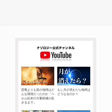
恐竜よりも昔の地球はど
もし月が消えたら地球は
んな環境だったのか「ペ
どうなるのか？
ルム紀末の大量絶滅が起
きるまで」