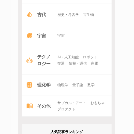
古代
歴史・考古学
古生物
宇宙
宇宙
テクノ
AI・人工知能
ロボット
ロジー
交通
情報・通信
家電
理化学
物理学
量子論
数学
サブカル・アート
おもちゃ
その他
プロダクト
人気記事ランキング