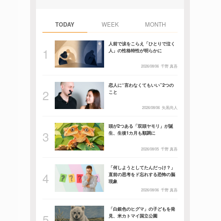
TODAY
WEEK
MONTH
人前で涙をこらえ「ひとりで泣く
人」の性格特性が明らかに
2026/08/06
千野 真吾
恋人に“言わなくてもいい”2つの
こと
2026/08/06
矢黒尚人
頭が2つある「双頭ヤモリ」が誕
生、生後1カ月も順調に
2026/08/05
千野 真吾
「何しようとしてたんだっけ？」
直前の思考をド忘れする恐怖の脳
現象
2026/08/06
千野 真吾
「白銀色のヒグマ」の子どもを発
見、米カトマイ国立公園