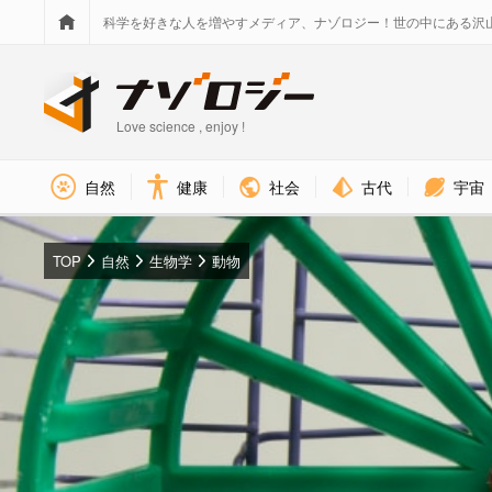
科学を好きな人を増やすメディア、ナゾロジー！世の中にある沢
Love science , enjoy !
社会
古代
宇宙
自然
健康
TOP
自然
生物学
動物