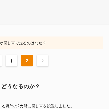
が回し車で走るのはなぜ？
1
2
>
とどうなるのか？
する野外の2カ所に回し車を設置しました。