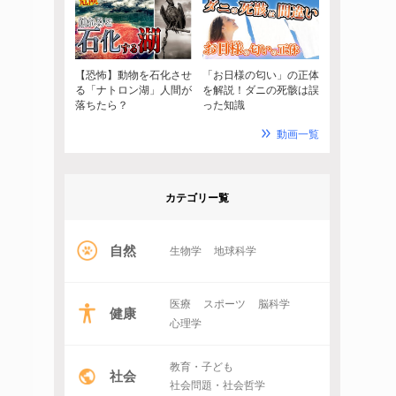
【恐怖】動物を石化させ
「お日様の匂い」の正体
る「ナトロン湖」人間が
を解説！ダニの死骸は誤
落ちたら？
った知識
動画一覧
カテゴリー覧
自然
生物学
地球科学
医療
スポーツ
脳科学
健康
心理学
教育・子ども
社会
社会問題・社会哲学