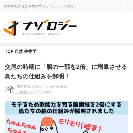
科学を好きな人を増やすメディア、ナゾロジー！
Love science , enjoy !
TOP
自然
生物学
交尾の時期に「脳の一部を2倍」に増量させる
鳥たちの仕組みを解明！
川勝康弘
Yasuhiro Kawakatsu
公開日 2023/12/4(月)