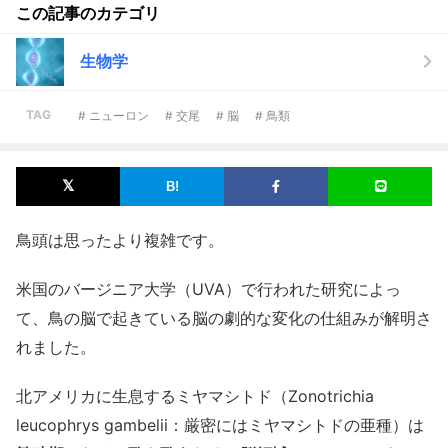
この記事のカテゴリ
生物学
TAG
# ニューロン
# 交尾
# 脳
# 鳥類
鳥頭は思ったより複雑です。
米国のバージニア大学（UVA）で行われた研究によっ
て、鳥の脳で起きている脳の劇的な変化の仕組みが解明さ
れました。
北アメリカに生息するミヤマシトド（Zonotrichia
leucophrys gambelii：厳密にはミヤマシトドの亜種）は