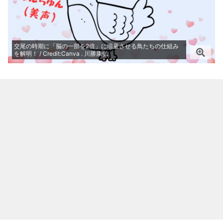
交尾の時期に「脳の一部を2倍」に増量させる鳥たちの仕組み
を解明！ / Credit:Canva . 川勝康弘