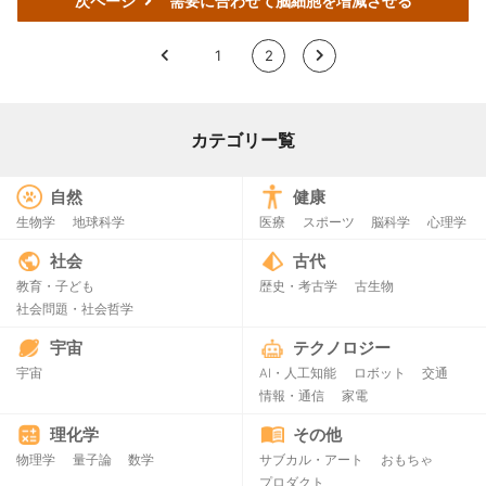
次ページ
需要に合わせて脳細胞を増減させる
<
1
2
>
カテゴリー覧
自然
健康
生物学
地球科学
医療
スポーツ
脳科学
心理学
社会
古代
教育・子ども
歴史・考古学
古生物
社会問題・社会哲学
宇宙
テクノロジー
宇宙
AI・人工知能
ロボット
交通
情報・通信
家電
理化学
その他
物理学
量子論
数学
サブカル・アート
おもちゃ
プロダクト