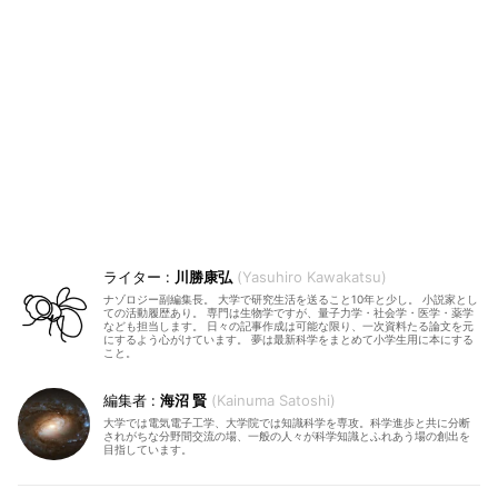
川勝康弘
Yasuhiro Kawakatsu
ナゾロジー副編集長。 大学で研究生活を送ること10年と少し。 小説家とし
ての活動履歴あり。 専門は生物学ですが、量子力学・社会学・医学・薬学
なども担当します。 日々の記事作成は可能な限り、一次資料たる論文を元
にするよう心がけています。 夢は最新科学をまとめて小学生用に本にする
こと。
海沼 賢
Kainuma Satoshi
大学では電気電子工学、大学院では知識科学を専攻。科学進歩と共に分断
されがちな分野間交流の場、一般の人々が科学知識とふれあう場の創出を
目指しています。