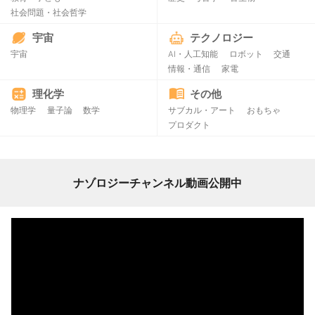
社会問題・社会哲学
宇宙
テクノロジー
宇宙
AI・人工知能
ロボット
交通
情報・通信
家電
理化学
その他
物理学
量子論
数学
サブカル・アート
おもちゃ
プロダクト
ナゾロジーチャンネル動画公開中