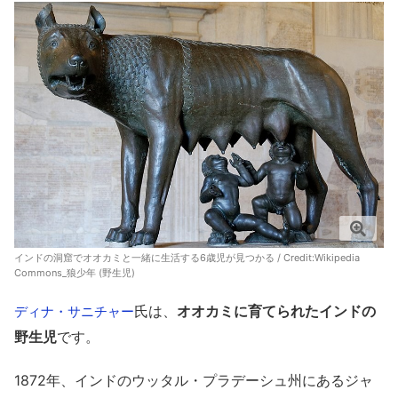
インドの洞窟でオオカミと一緒に生活する6歳児が見つかる / Credit
:Wikipedia
Commons_狼少年 (野生児)
氏は、
オオカミに育てられたインドの
ディナ・サニチャー
野生児
です。
1872年、インドのウッタル・プラデーシュ州にあるジャ