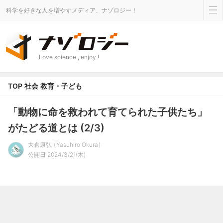
科学を好きな人を増やすメディア、ナゾロジー！
Love science , enjoy !
TOP
社会
教育・子ども
「動物に命を救われて育てられた子供たち」
がたどる道とは (2/3)
大倉康弘
Yasuhiro Okura
公開日 2024/3/21(木)