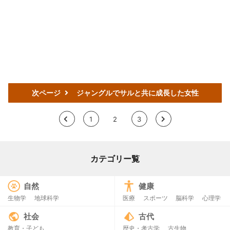
次ページ
ジャングルでサルと共に成長した女性
<
1
2
3
>
カテゴリー覧
自然
健康
生物学
地球科学
医療
スポーツ
脳科学
心理学
社会
古代
教育・子ども
歴史・考古学
古生物