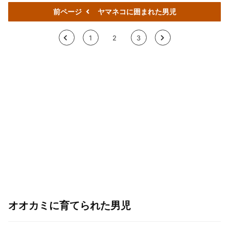
前ページ
ヤマネコに囲まれた男児
<
1
2
3
>
オオカミに育てられた男児