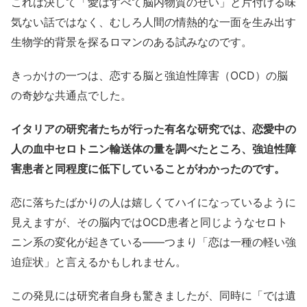
これは決して「愛はすべて脳内物質のせい」と片付ける味
気ない話ではなく、むしろ人間の情熱的な一面を生み出す
生物学的背景を探るロマンのある試みなのです。
きっかけの一つは、恋する脳と強迫性障害（OCD）の脳
の奇妙な共通点でした。
イタリアの研究者たちが行った有名な研究では、恋愛中の
人の血中セロトニン輸送体の量を調べたところ、強迫性障
害患者と同程度に低下していることがわかったのです。
恋に落ちたばかりの人は嬉しくてハイになっているように
見えますが、その脳内ではOCD患者と同じようなセロト
ニン系の変化が起きている――つまり「恋は一種の軽い強
迫症状」と言えるかもしれません。
この発見には研究者自身も驚きましたが、同時に「では遺