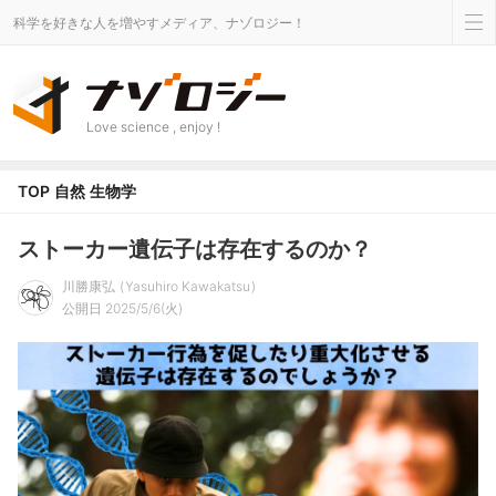
科学を好きな人を増やすメディア、ナゾロジー！
Love science , enjoy !
TOP
自然
生物学
ストーカー遺伝子は存在するのか？
川勝康弘
Yasuhiro Kawakatsu
公開日 2025/5/6(火)