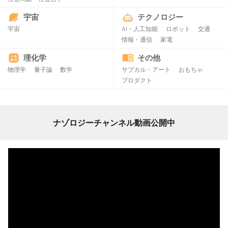
宇宙
テクノロジー
宇宙
AI・人工知能
ロボット
交通
情報・通信
家電
理化学
その他
物理学
量子論
数学
サブカル・アート
おもちゃ
プロダクト
ナゾロジーチャンネル動画公開中