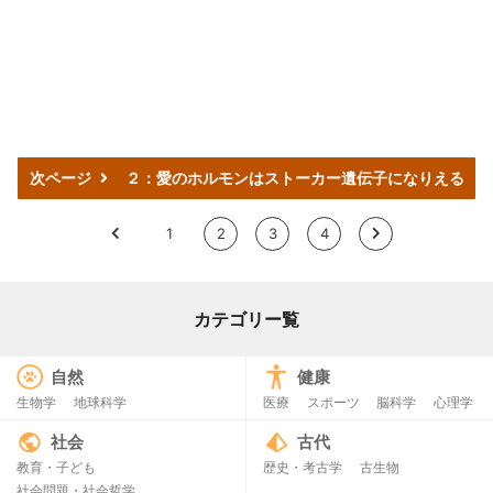
次ページ
２：愛のホルモンはストーカー遺伝子になりえる
<
1
2
3
4
>
カテゴリー覧
自然
健康
生物学
地球科学
医療
スポーツ
脳科学
心理学
社会
古代
教育・子ども
歴史・考古学
古生物
社会問題・社会哲学