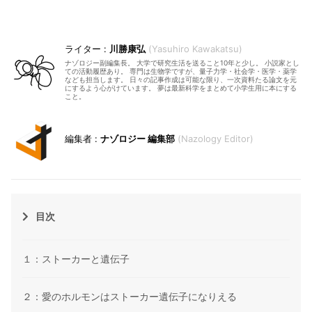
川勝康弘
Yasuhiro Kawakatsu
ナゾロジー副編集長。 大学で研究生活を送ること10年と少し。 小説家とし
ての活動履歴あり。 専門は生物学ですが、量子力学・社会学・医学・薬学
なども担当します。 日々の記事作成は可能な限り、一次資料たる論文を元
にするよう心がけています。 夢は最新科学をまとめて小学生用に本にする
こと。
ナゾロジー 編集部
Nazology Editor
目次
１：ストーカーと遺伝子
２：愛のホルモンはストーカー遺伝子になりえる