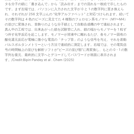
タを分子の鎖に「書き込んで」から「読み出す」までの流れを一枚絵で示したもの
です。まず左端では、パソコンに入力された文字が 0 と 1 の数字列に置き換えら
れ、それぞれが 256 文字ぶんの “化学アルファベット” と対応づけられます。続いて
その数字列は 4 色のビーズに見立てた 4 種類のフェロセン系モノマー（M1〜M4）
の並びに変換され、首飾りのような分子鎖として自動合成機の中で連結されます。
真ん中の工程では、出来あがった鎖を試験管に入れ、鎖の端からモノマーを 1 粒ず
つ外す化学反応を起こします。モノマーが溶液中に離れるたび、各モノマー固有の
酸化還元反応が電極に微小な電流の「チップ音」のような信号を与え、それを差動
パルスボルタンメトリーという方法で連続的に測定します。右端では、その電気信
号の時間軸上の並びを解析ソフトが“ビーズの並び順”に再変換し、もとの 0・1 の数
字列を復元、最終的に文字へとデコードしてパスワードが画面に表示されま
す。/Credit:
Bipin Pandey et al . Chem (2025)