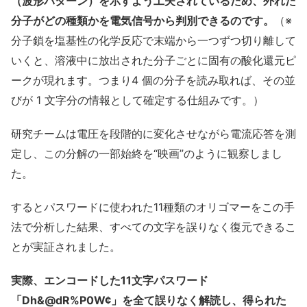
（波形パターン）を示すよう工夫されているため、外れた
分子がどの種類かを電気信号から判別できるのです。
（※
分子鎖を塩基性の化学反応で末端から一つずつ切り離して
いくと、溶液中に放出された分子ごとに固有の酸化還元ピ
ークが現れます。つまり4 個の分子を読み取れば、その並
びが 1 文字分の情報として確定する仕組みです。）
研究チームは電圧を段階的に変化させながら電流応答を測
定し、この分解の一部始終を“映画”のように観察しまし
た。
するとパスワードに使われた11種類のオリゴマーをこの手
法で分析した結果、すべての文字を誤りなく復元できるこ
とが実証されました。
実際、エンコードした11文字パスワード
「Dh&@dR%P0W¢」を全て誤りなく解読し、得られた