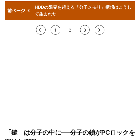
HDDの限界を超える「分子メモリ」構想はこうし
前ページ
て生まれた
<
1
2
3
>
「鍵」は分子の中に──分子の鎖がPCロックを