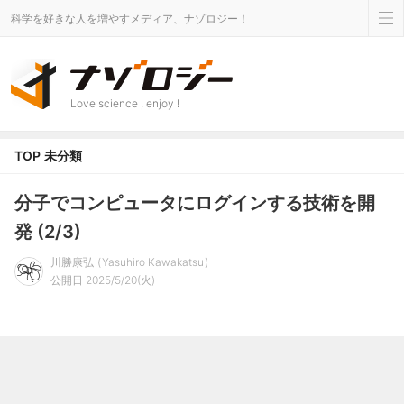
科学を好きな人を増やすメディア、ナゾロジー！
Love science , enjoy !
TOP
未分類
分子でコンピュータにログインする技術を開
発 (2/3)
川勝康弘
Yasuhiro Kawakatsu
公開日 2025/5/20(火)