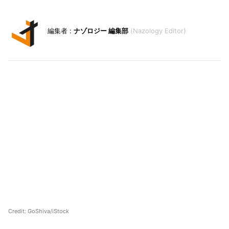
ナゾロジー 編集部
Nazology Editor
Credit: GoShiva/iStock