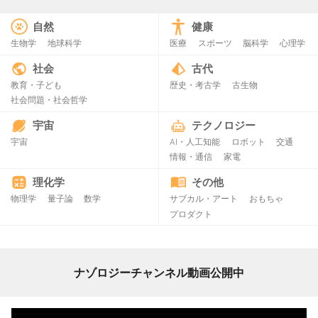
自然
健康
生物学
地球科学
医療
スポーツ
脳科学
心理学
社会
古代
教育・子ども
歴史・考古学
古生物
社会問題・社会哲学
宇宙
テクノロジー
宇宙
AI・人工知能
ロボット
交通
情報・通信
家電
理化学
その他
物理学
量子論
数学
サブカル・アート
おもちゃ
プロダクト
ナゾロジーチャンネル動画公開中