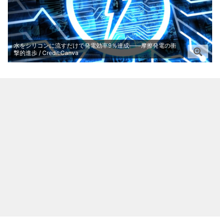
水をシリコンに流すだけで発電効率9％達成――摩擦発電の衝
撃的進歩 / Credit:Canva