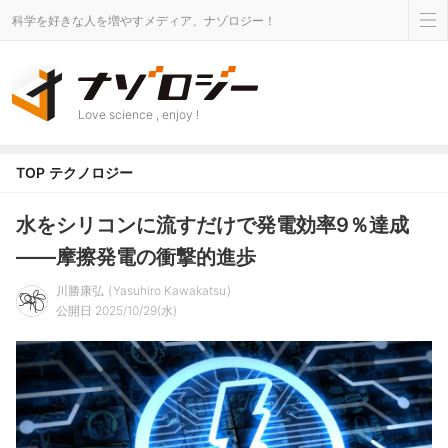
科学を好きな人を増やすメディア、ナゾロジー！
Love science , enjoy !
TOP
テクノロジー
水をシリコンに流すだけで発電効率9％達成
――摩擦発電の衝撃的進歩
川勝康弘
Yasuhiro Kawakatsu
公開日 2025/10/29(水)