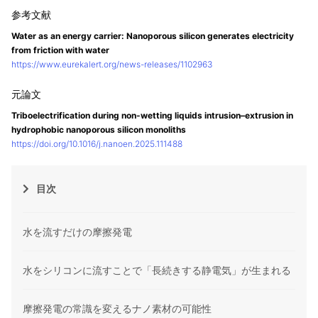
Water as an energy carrier: Nanoporous silicon generates electricity
from friction with water
https://www.eurekalert.org/news-releases/1102963
Triboelectrification during non-wetting liquids intrusion–extrusion in
hydrophobic nanoporous silicon monoliths
https://doi.org/10.1016/j.nanoen.2025.111488
目次
水を流すだけの摩擦発電
水をシリコンに流すことで「長続きする静電気」が生まれる
摩擦発電の常識を変えるナノ素材の可能性