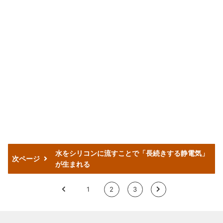
水をシリコンに流すことで「長続きする静電気」
次ページ
が生まれる
<
1
2
3
>