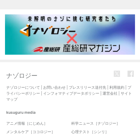
ナゾロジー
ナゾロジーについて
|
お問い合わせ
|
プレスリリース送付先
|
利用規約
|
プ
ライバシーポリシー
|
インフォマティブデータポリシー
|
運営会社
|
サイト
マップ
kusuguru
media
アニメ情報［にじめん］
科学ニュース［ナゾロジー］
メンタルケア［ココロジー］
心理テスト［シンリ］