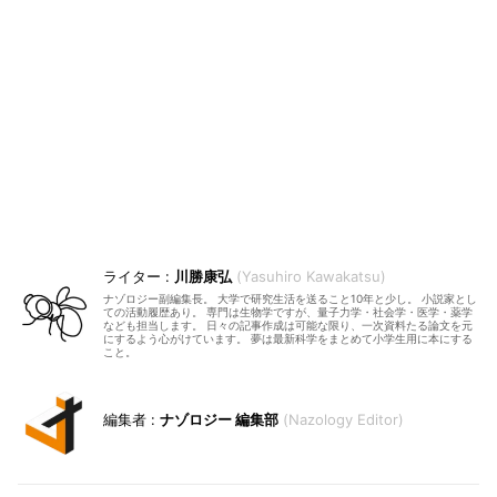
川勝康弘
Yasuhiro Kawakatsu
ナゾロジー副編集長。 大学で研究生活を送ること10年と少し。 小説家とし
ての活動履歴あり。 専門は生物学ですが、量子力学・社会学・医学・薬学
なども担当します。 日々の記事作成は可能な限り、一次資料たる論文を元
にするよう心がけています。 夢は最新科学をまとめて小学生用に本にする
こと。
ナゾロジー 編集部
Nazology Editor