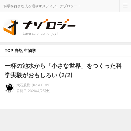
科学を好きな人を増やすメディア、ナゾロジー！
Love science , enjoy !
TOP
自然
生物学
一杯の池水から「小さな世界」をつくった科
学実験がおもしろい (2/2)
大石航樹
Koki Oishi
公開日 2020/4/25(土)