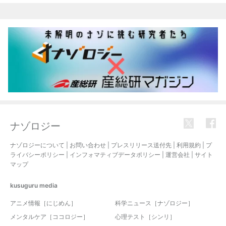
ナゾロジー
ナゾロジーについて
|
お問い合わせ
|
プレスリリース送付先
|
利用規約
|
プ
ライバシーポリシー
|
インフォマティブデータポリシー
|
運営会社
|
サイト
マップ
kusuguru
media
アニメ情報［にじめん］
科学ニュース［ナゾロジー］
メンタルケア［ココロジー］
心理テスト［シンリ］