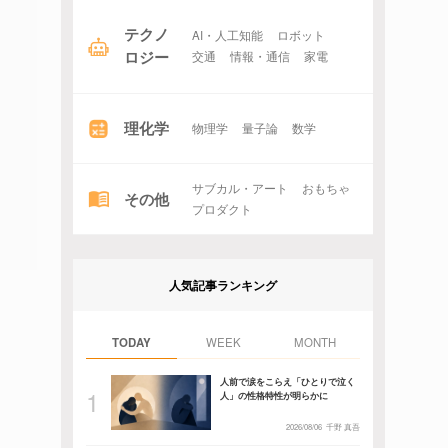
テクノ
AI・人工知能
ロボット
ロジー
交通
情報・通信
家電
理化学
物理学
量子論
数学
サブカル・アート
おもちゃ
その他
プロダクト
人気記事ランキング
TODAY
WEEK
MONTH
人前で涙をこらえ「ひとりで泣く
人」の性格特性が明らかに
2026/08/06
千野 真吾