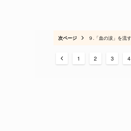
次ページ
９.「血の涙」を流
<
1
2
3
4