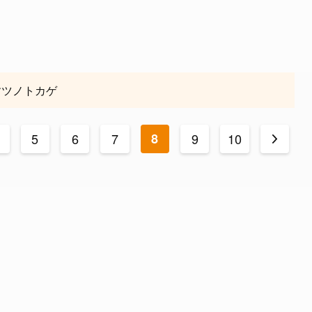
すツノトカゲ
5
6
7
8
9
10
>