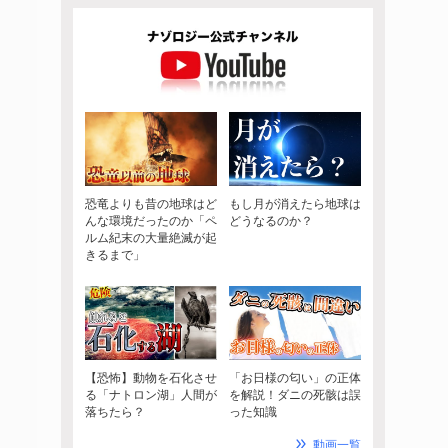
恐竜よりも昔の地球はど
もし月が消えたら地球は
んな環境だったのか「ペ
どうなるのか？
ルム紀末の大量絶滅が起
きるまで」
【恐怖】動物を石化させ
「お日様の匂い」の正体
る「ナトロン湖」人間が
を解説！ダニの死骸は誤
落ちたら？
った知識
動画一覧