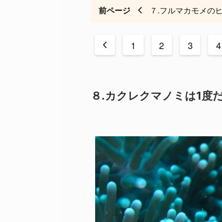
前ページ
７.フルマカモメの
<
1
2
3
4
８.カクレクマノミは1度