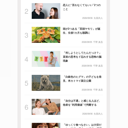
恋人に“言わなくてもいい”2つの
こと
2026/08/06
矢黒尚人
頭が2つある「双頭ヤモリ」が誕
生、生後1カ月も順調に
2026/08/05
千野 真吾
「何しようとしてたんだっけ？」
直前の思考をド忘れする恐怖の脳
現象
2026/08/06
千野 真吾
「白銀色のヒグマ」の子どもを発
見、米カトマイ国立公園
2026/08/06
千野 真吾
「自分は不遇」と感じる人ほど、
他者を“利用価値”で判断する
2026/08/06
矢黒尚人
「ゆっくり食べなさい」は大切だ