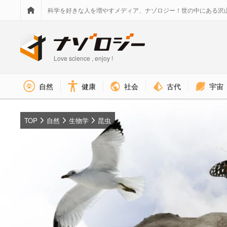
科学を好きな人を増やすメディア、ナゾロジー！世の中にある沢
Love science , enjoy !
社会
古代
宇宙
自然
健康
TOP
自然
生物学
昆虫