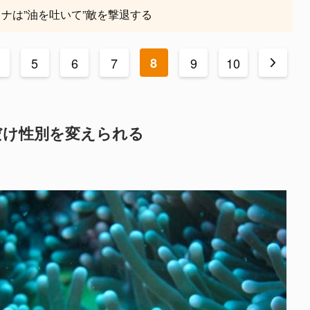
ヒナは”油を吐いて”敵を撃退する
5
6
7
8
9
10
>
だけ性別を変えられる