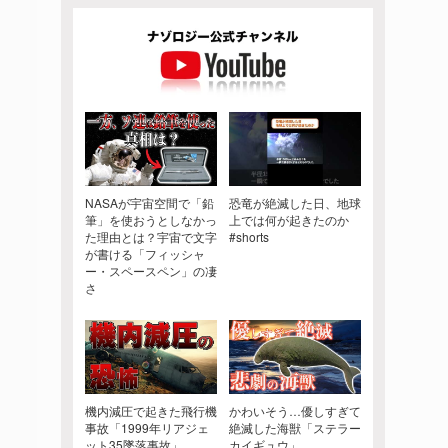
NASAが宇宙空間で「鉛
恐竜が絶滅した日、地球
筆」を使おうとしなかっ
上では何が起きたのか
た理由とは？宇宙で文字
#shorts
が書ける「フィッシャ
ー・スペースペン」の凄
さ
機内減圧で起きた飛行機
かわいそう…優しすぎて
事故「1999年リアジェ
絶滅した海獣「ステラー
ット35墜落事故」
カイギュウ」