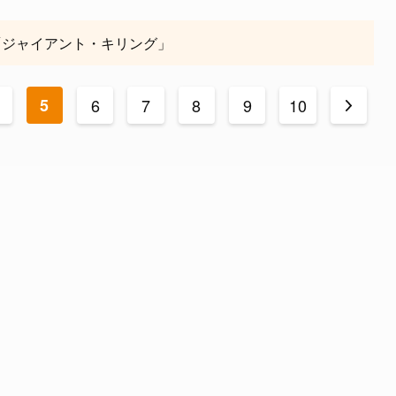
「ジャイアント・キリング」
5
6
7
8
9
10
>