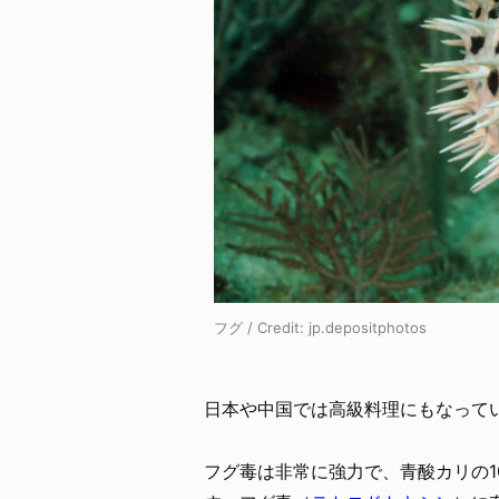
フグ / Credit:
jp.depositphotos
日本や中国では高級料理にもなって
フグ毒は非常に強力で、青酸カリの1