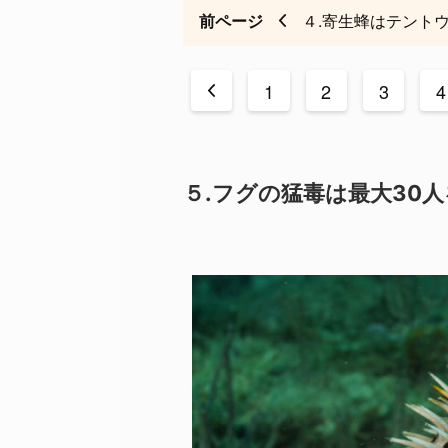
前ページ
４.寄生蜂はテント
<
1
2
3
4
５.フグの猛毒は最大30