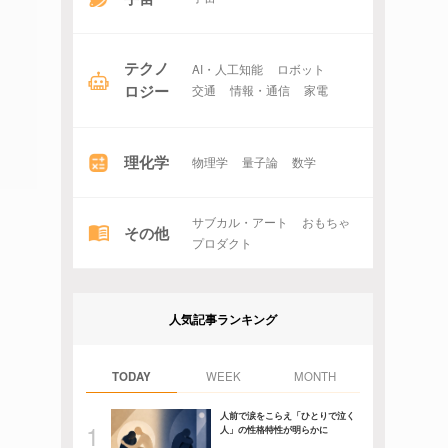
テクノ
AI・人工知能
ロボット
ロジー
交通
情報・通信
家電
理化学
物理学
量子論
数学
サブカル・アート
おもちゃ
その他
プロダクト
人気記事ランキング
TODAY
WEEK
MONTH
人前で涙をこらえ「ひとりで泣く
人」の性格特性が明らかに