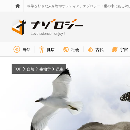
科学を好きな人を増やすメディア、ナゾロジー！世の中にある沢
Love science , enjoy !
社会
古代
宇宙
自然
健康
TOP
自然
生物学
昆虫