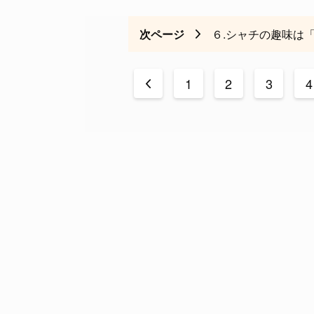
次ページ
６.シャチの趣味は
<
1
2
3
4