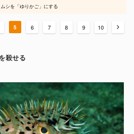
ウムシを「ゆりかご」にする
5
6
7
8
9
10
>
人を殺せる