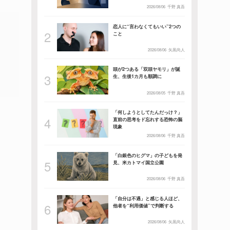
2026/08/06
千野 真吾
恋人に“言わなくてもいい”2つの
こと
2026/08/06
矢黒尚人
頭が2つある「双頭ヤモリ」が誕
生、生後1カ月も順調に
2026/08/05
千野 真吾
「何しようとしてたんだっけ？」
直前の思考をド忘れする恐怖の脳
現象
2026/08/06
千野 真吾
「白銀色のヒグマ」の子どもを発
見、米カトマイ国立公園
2026/08/06
千野 真吾
「自分は不遇」と感じる人ほど、
他者を“利用価値”で判断する
2026/08/06
矢黒尚人