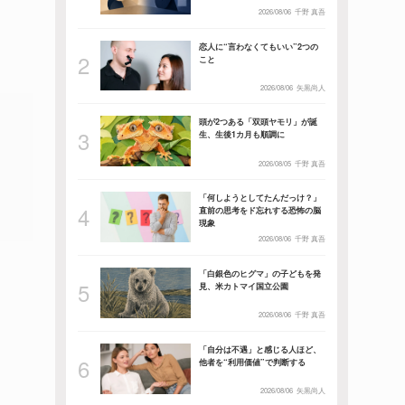
2026/08/06
千野 真吾
恋人に“言わなくてもいい”2つの
こと
2026/08/06
矢黒尚人
頭が2つある「双頭ヤモリ」が誕
生、生後1カ月も順調に
2026/08/05
千野 真吾
「何しようとしてたんだっけ？」
直前の思考をド忘れする恐怖の脳
現象
2026/08/06
千野 真吾
「白銀色のヒグマ」の子どもを発
見、米カトマイ国立公園
2026/08/06
千野 真吾
「自分は不遇」と感じる人ほど、
他者を“利用価値”で判断する
2026/08/06
矢黒尚人