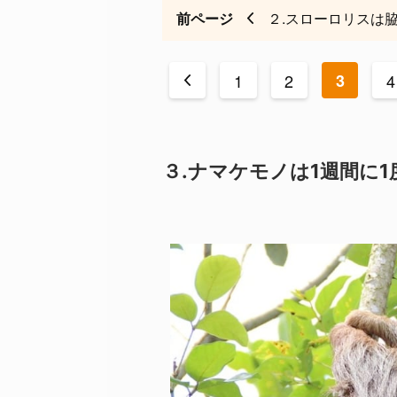
前ページ
２.スローロリスは
<
1
2
3
4
３.ナマケモノは1週間に