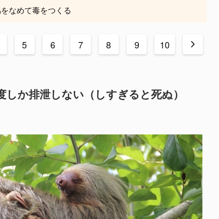
脇をなめて毒をつくる
5
6
7
8
9
10
>
1度しか排泄しない（しすぎると死ぬ）