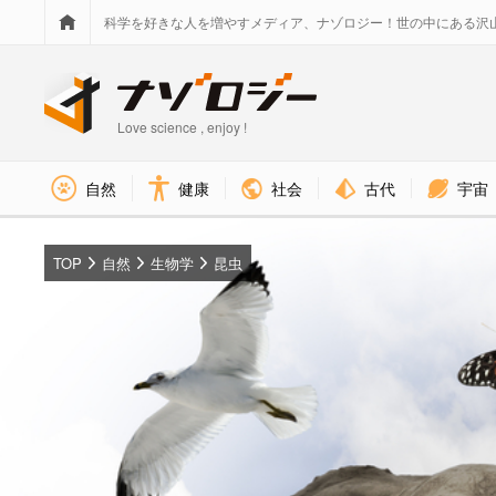
科学を好きな人を増やすメディア、ナゾロジー！世の中にある沢
Love science , enjoy !
社会
古代
宇宙
自然
健康
TOP
自然
生物学
昆虫