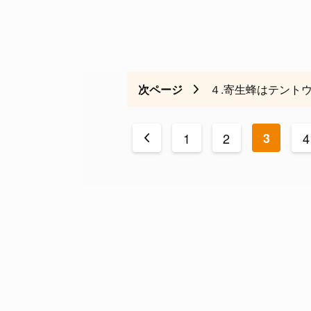
次ページ
４.寄生蜂はテント
<
1
2
3
4