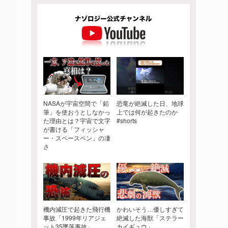
NASAが宇宙空間で「鉛
恐竜が絶滅した日、地球
筆」を使おうとしなかっ
上では何が起きたのか
た理由とは？宇宙で文字
#shorts
が書ける「フィッシャ
ー・スペースペン」の凄
さ
機内減圧で起きた飛行機
かわいそう…優しすぎて
事故「1999年リアジェ
絶滅した海獣「ステラー
ット35墜落事故」
カイギュウ」