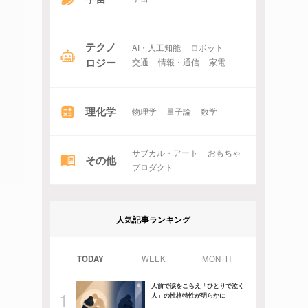
テクノ
AI・人工知能
ロボット
ロジー
交通
情報・通信
家電
理化学
物理学
量子論
数学
サブカル・アート
おもちゃ
その他
プロダクト
人気記事ランキング
TODAY
WEEK
MONTH
人前で涙をこらえ「ひとりで泣く
人」の性格特性が明らかに