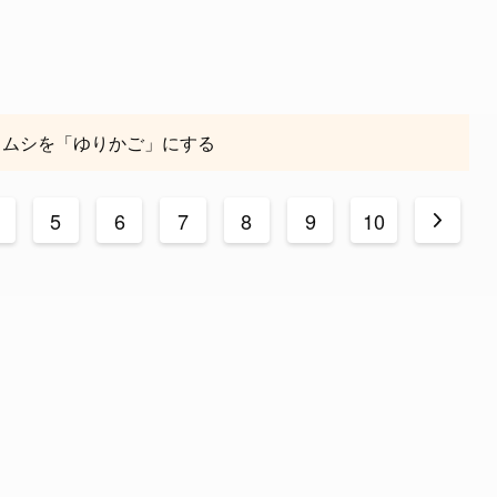
ウムシを「ゆりかご」にする
5
6
7
8
9
10
>