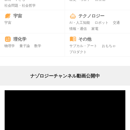
社会問題・社会哲学
宇宙
テクノロジー
宇宙
AI・人工知能
ロボット
交通
情報・通信
家電
理化学
その他
物理学
量子論
数学
サブカル・アート
おもちゃ
プロダクト
ナゾロジーチャンネル動画公開中