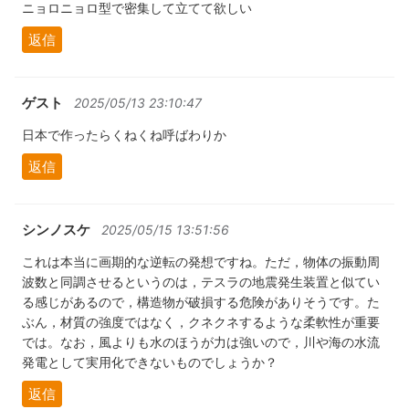
ニョロニョロ型で密集して立てて欲しい
返信
ゲスト
2025/05/13 23:10:47
日本で作ったらくねくね呼ばわりか
返信
シンノスケ
2025/05/15 13:51:56
これは本当に画期的な逆転の発想ですね。ただ，物体の振動周
波数と同調させるというのは，テスラの地震発生装置と似てい
る感じがあるので，構造物が破損する危険がありそうです。た
ぶん，材質の強度ではなく，クネクネするような柔軟性が重要
では。なお，風よりも水のほうが力は強いので，川や海の水流
発電として実用化できないものでしょうか？
返信