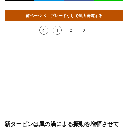
前ページ
ブレードなしで風力発電する
<
1
2
>
新タービンは風の渦による振動を増幅させて