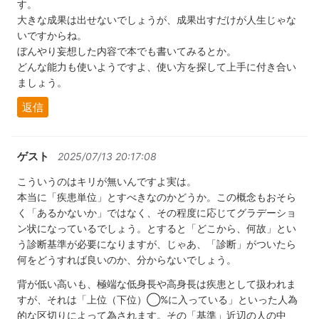
す。
大きな成果は出せないでしょうが、成果出すだけが人生じゃな
いですからね。
ぼんやり妄想した内容で本でも書いてみるとか。
どんな能力も使いようですよ、使い方を探して上手に付き合い
ましょう。
返信
ゲスト
2025/07/13 20:17:08
こういうのはキリが無いんですよ実は。
本当に「疾患単位」とすべきなのかどうか。この概念もおそら
く「あるかないか」ではなく、その程度に応じてグラデーショ
ン状になっているでしょう。とすると「どこから、何故」とい
う診断基準が必要になりますが、じゃあ、「診断」がついたら
何をどうすれば良いのか、分からないでしょう。
背が低い高いも、極端な低身長や高身長は疾患として扱われま
すが、それは「上位（下位）◯%に入っている」といった人為
的な区切りによって為されます。その「基準」近辺の人の中