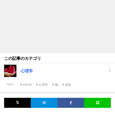
この記事のカテゴリ
心理学
TAG
# ADHD
# 心理学
# 脳
# 認知