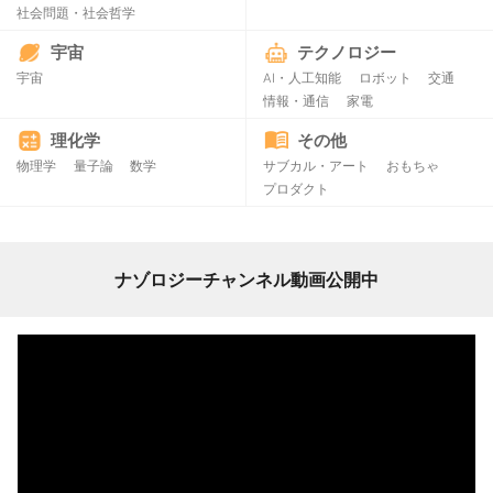
社会問題・社会哲学
宇宙
テクノロジー
宇宙
AI・人工知能
ロボット
交通
情報・通信
家電
理化学
その他
物理学
量子論
数学
サブカル・アート
おもちゃ
プロダクト
ナゾロジーチャンネル動画公開中