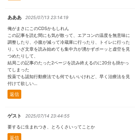
あああ
2025/07/13 23:14:19
俺がまさにこのCDSかもしれん
この記事を読む間にも気が散って、エアコンの温度を無意味に
調整したり、小腹が減って冷蔵庫に行ったり、トイレに行った
り、いざ文章を読み始めても集中力が湧かずボーッと虚空を見
つめたりして、
結局この記事のたった2ページを読み終えるのに20分も掛かっ
てしまった
投薬でも認知行動療法でも何でもいいけれど、早く治療法を見
付けて欲しい…
返信
ゲスト
2025/07/14 23:44:55
要するに生まれつき、とろくさいってことか
返信