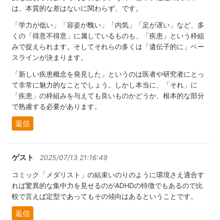
は、本質的な差はないに関わらず、です。
「学力が低い」「容姿が醜い」「内気」「足が遅い」など、多
くの「得意不得意」に属しているものも、「疾患」という枠組
みで捉えられます。そしてそれらの多くは「遺伝子的に」ベー
スラインが決まります。
「新しい疾患概念を発見した」というのは医者や研究者にとっ
て非常に魅力的なことでしょう。しかし本当に、「それ」に
「疾患」の枠組みを与えても良いものかどうか、根本的な部分
で熟慮する必要があります。
返信
ゲスト
2025/07/13 21:16:49
コミック「メダリスト」の結束いのりのように環境さえ適合す
れば驚異的な集中力を見せるのがADHDの特徴でもあるので比
較で言えば定型であってもその傾向はあるということです。
返信