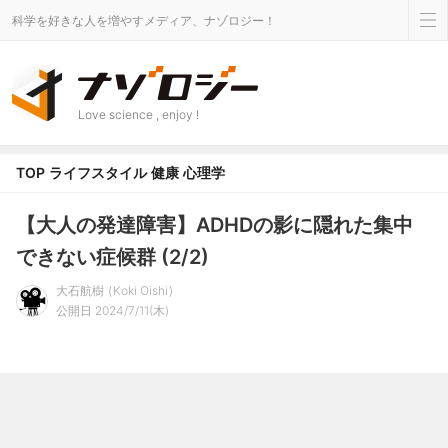
科学を好きな人を増やすメディア、ナゾロジー！
Love science , enjoy !
TOP
ライフスタイル
健康
心理学
【大人の発達障害】ADHDの影に隠れた集中
できない症候群 (2/2)
大石航樹
Koki Oishi
公開日 2024/7/11(木)