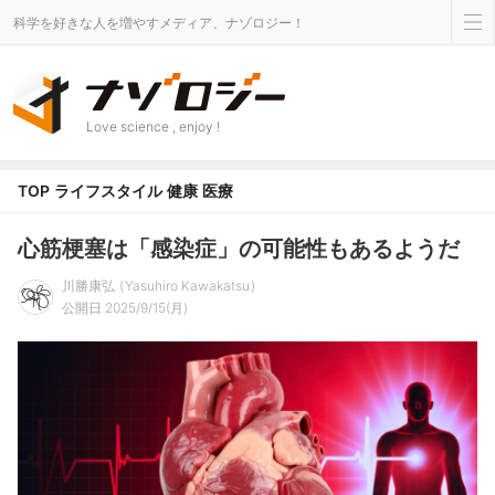
科学を好きな人を増やすメディア、ナゾロジー！
Love science , enjoy !
TOP
ライフスタイル
健康
医療
心筋梗塞は「感染症」の可能性もあるようだ
川勝康弘
Yasuhiro Kawakatsu
公開日 2025/9/15(月)