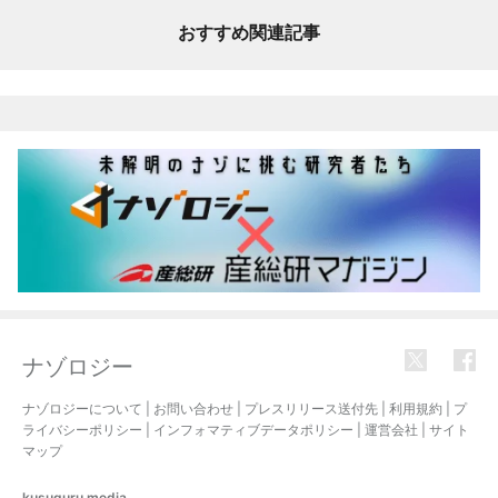
おすすめ関連記事
ナゾロジー
ナゾロジーについて
|
お問い合わせ
|
プレスリリース送付先
|
利用規約
|
プ
ライバシーポリシー
|
インフォマティブデータポリシー
|
運営会社
|
サイト
マップ
kusuguru
media