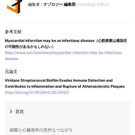
ナゾロジー 編集部
Nazology Editor
Myocardial infarction may be an infectious disease（心筋梗塞は感染症
の可能性があるかもしれない）
https://www.tuni.fi/en/news/myocardial-infarction-may-be-infectious-
disease
Viridans Streptococcal Biofilm Evades Immune Detection and
Contributes to Inflammation and Rupture of Atherosclerotic Plaques
https://doi.org/10.1161/JAHA.125.041521
目次
細菌と心臓発作の意外なつながり