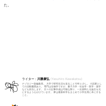
た。
川勝康弘
Yasuhiro Kawakatsu
ナゾロジー副編集長。 大学で研究生活を送ること10年と少し。 小説家とし
ての活動履歴あり。 専門は生物学ですが、量子力学・社会学・医学・薬学
なども担当します。 日々の記事作成は可能な限り、一次資料たる論文を元
にするよう心がけています。 夢は最新科学をまとめて小学生用に本にする
こと。