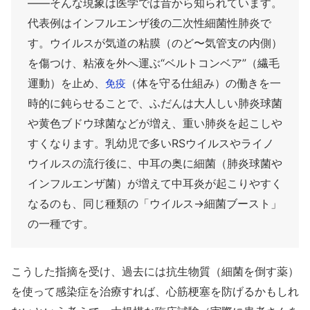
――そんな現象は医学では昔から知られています。
代表例はインフルエンザ後の二次性細菌性肺炎で
す。ウイルスが気道の粘膜（のど〜気管支の内側）
を傷つけ、粘液を外へ運ぶ“ベルトコンベア”（繊毛
運動）を止め、
（体を守る仕組み）の働きを一
免疫
時的に鈍らせることで、ふだんは大人しい肺炎球菌
や黄色ブドウ球菌などが増え、重い肺炎を起こしや
すくなります。乳幼児で多いRSウイルスやライノ
ウイルスの流行後に、中耳の奥に細菌（肺炎球菌や
インフルエンザ菌）が増えて中耳炎が起こりやすく
なるのも、同じ種類の「ウイルス→細菌ブースト」
の一種です。
こうした指摘を受け、過去には抗生物質（細菌を倒す薬）
を使って感染症を治療すれば、心筋梗塞を防げるかもしれ