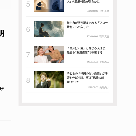
人」の性格特性が明らかに
2026/08/06
千野 真吾
集中力が研ぎ澄まされる「フロー
状態」への入り方
明
2026/08/08
千野 真吾
「自分は不遇」と感じる人ほど、
他者を“利用価値”で判断する
2026/08/06
矢黒尚人
子どもの「根拠のない自信」が学
習を伸ばす説、実は”統計の錯
覚”だった
ザ
2026/08/07
矢黒尚人