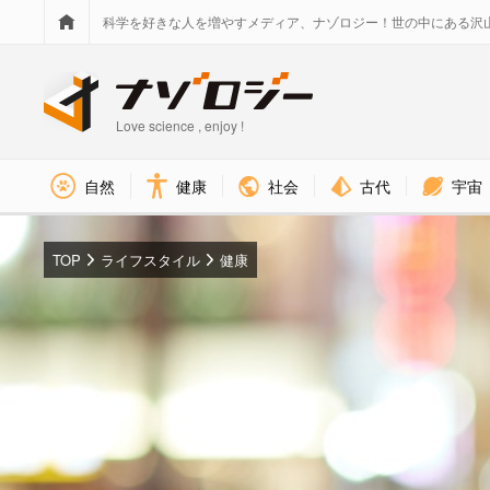
科学を好きな人を増やすメディア、ナゾロジー！世の中にある沢
Love science , enjoy !
社会
古代
宇宙
自然
健康
TOP
ライフスタイル
健康