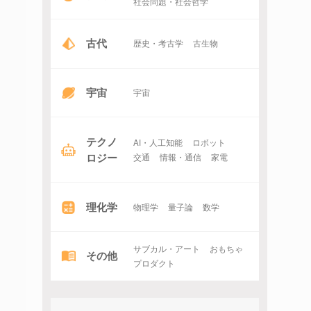
社会問題・社会哲学
古代
歴史・考古学
古生物
宇宙
宇宙
テクノ
AI・人工知能
ロボット
ロジー
交通
情報・通信
家電
理化学
物理学
量子論
数学
サブカル・アート
おもちゃ
その他
プロダクト