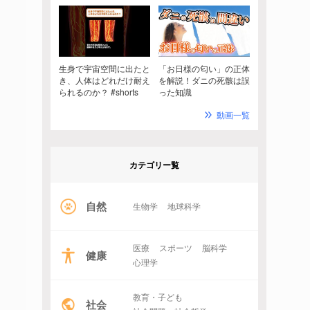
生身で宇宙空間に出たと
「お日様の匂い」の正体
き、人体はどれだけ耐え
を解説！ダニの死骸は誤
られるのか？ #shorts
った知識
動画一覧
カテゴリー覧
自然
生物学
地球科学
医療
スポーツ
脳科学
健康
心理学
教育・子ども
社会