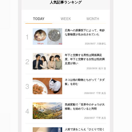
人気記事ランキング
TODAY
WEEK
MONTH
広島への原爆投下によって、奇妙
な新物質が生み出されていた
2026/08/07
川勝康弘
年下と交際する男性は関係満足
度、年下と交際する女性は性的満
足度が高い
2026/08/08
相川 葵
ネコは他の動物とちがって「タダ
飯」を好む
2026/08/07
千野 真吾
気候変動で「世界中のチョウが大
移動」を始めていると判明
2026/08/07
千野 真吾
人前で涙をこらえ「ひとりで泣く