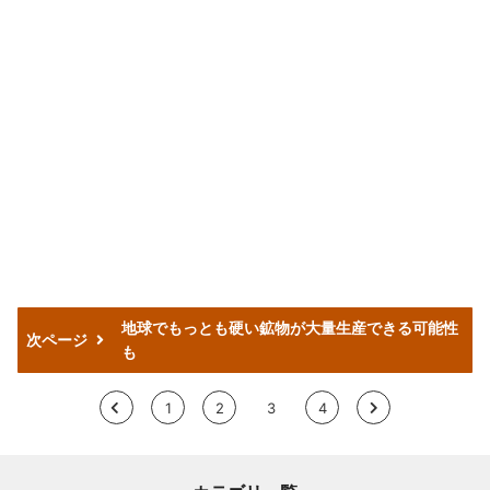
地球でもっとも硬い鉱物が大量生産できる可能性
次ページ
も
<
1
2
3
4
>