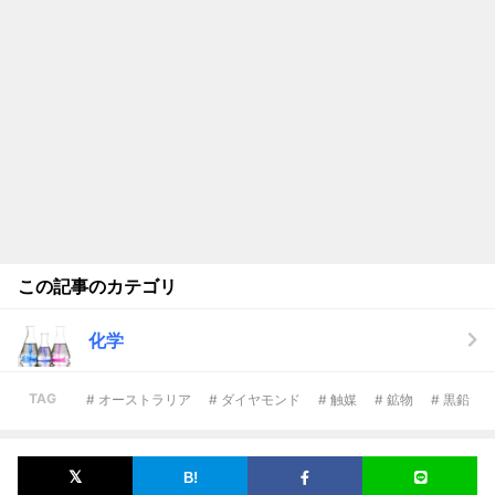
この記事のカテゴリ
化学
TAG
# オーストラリア
# ダイヤモンド
# 触媒
# 鉱物
# 黒鉛