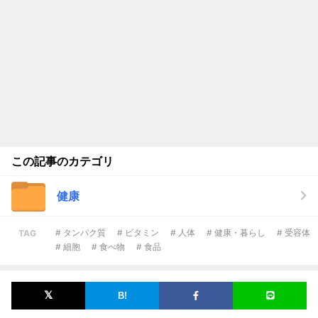
この記事のカテゴリ
健康
# タンパク質
# ビタミン
# 人体
# 健康・暮らし
# 受容体
TAG
# 細胞
# 食べ物
# 食品