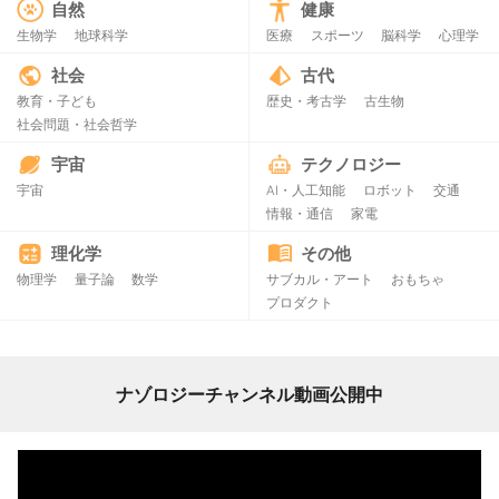
自然
健康
生物学
地球科学
医療
スポーツ
脳科学
心理学
社会
古代
教育・子ども
歴史・考古学
古生物
社会問題・社会哲学
宇宙
テクノロジー
宇宙
AI・人工知能
ロボット
交通
情報・通信
家電
理化学
その他
物理学
量子論
数学
サブカル・アート
おもちゃ
プロダクト
ナゾロジーチャンネル動画公開中