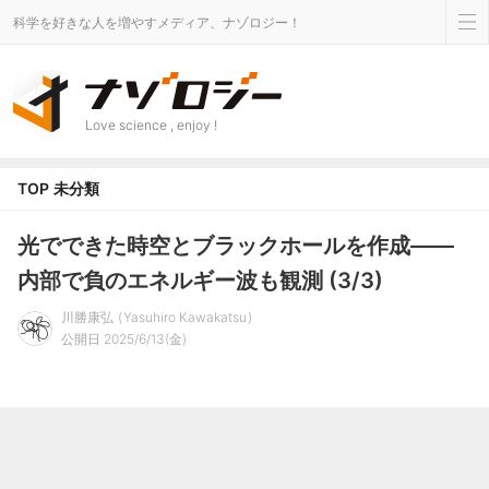
科学を好きな人を増やすメディア、ナゾロジー！
Love science , enjoy !
TOP
未分類
光でできた時空とブラックホールを作成――
内部で負のエネルギー波も観測 (3/3)
川勝康弘
Yasuhiro Kawakatsu
公開日 2025/6/13(金)