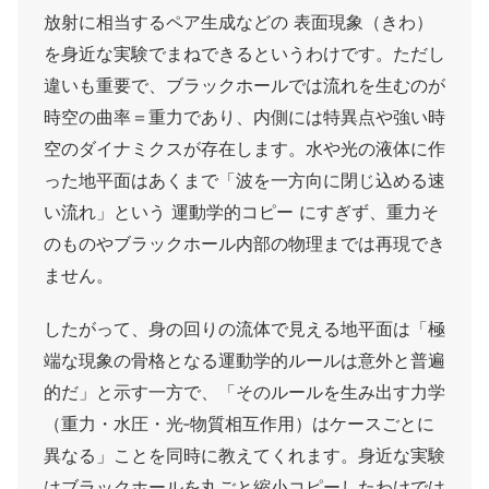
放射に相当するペア生成などの 表面現象（きわ）
を身近な実験でまねできるというわけです。ただし
違いも重要で、ブラックホールでは流れを生むのが
時空の曲率＝重力であり、内側には特異点や強い時
空のダイナミクスが存在します。水や光の液体に作
った地平面はあくまで「波を一方向に閉じ込める速
い流れ」という 運動学的コピー にすぎず、重力そ
のものやブラックホール内部の物理までは再現でき
ません。
したがって、身の回りの流体で見える地平面は「極
端な現象の骨格となる運動学的ルールは意外と普遍
的だ」と示す一方で、「そのルールを生み出す力学
（重力・水圧・光‐物質相互作用）はケースごとに
異なる」ことを同時に教えてくれます。身近な実験
はブラックホールを丸ごと縮小コピーしたわけでは