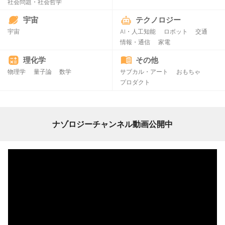
社会問題・社会哲学
宇宙
テクノロジー
宇宙
AI・人工知能
ロボット
交通
情報・通信
家電
理化学
その他
物理学
量子論
数学
サブカル・アート
おもちゃ
プロダクト
ナゾロジーチャンネル動画公開中