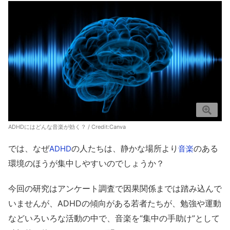
ADHDにはどんな音楽が効く？ / Credit:Canva
では、なぜ
の人たちは、静かな場所より
のある
ADHD
音楽
環境のほうが集中しやすいのでしょうか？
今回の研究はアンケート調査で因果関係までは踏み込んで
いませんが、ADHDの傾向がある若者たちが、勉強や運動
などいろいろな活動の中で、音楽を“集中の手助け”として