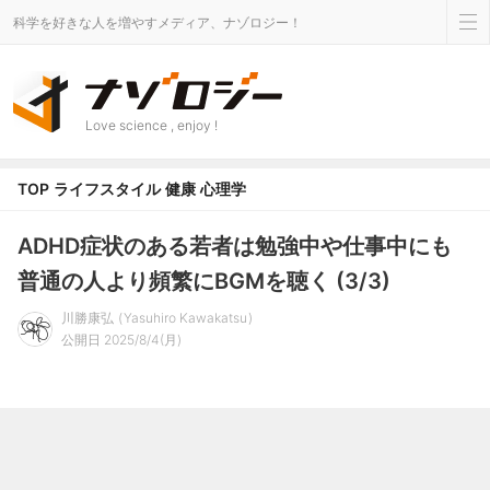
科学を好きな人を増やすメディア、ナゾロジー！
Love science , enjoy !
TOP
ライフスタイル
健康
心理学
ADHD症状のある若者は勉強中や仕事中にも
普通の人より頻繁にBGMを聴く (3/3)
川勝康弘
Yasuhiro Kawakatsu
公開日 2025/8/4(月)