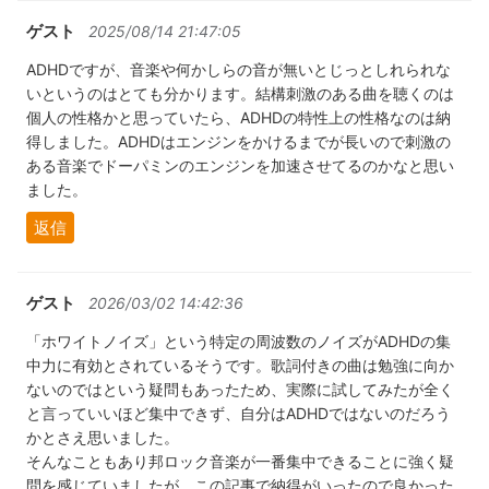
ゲスト
2025/08/14 21:47:05
ADHDですが、音楽や何かしらの音が無いとじっとしれられな
いというのはとても分かります。結構刺激のある曲を聴くのは
個人の性格かと思っていたら、ADHDの特性上の性格なのは納
得しました。ADHDはエンジンをかけるまでが長いので刺激の
ある音楽でドーパミンのエンジンを加速させてるのかなと思い
ました。
返信
ゲスト
2026/03/02 14:42:36
「ホワイトノイズ」という特定の周波数のノイズがADHDの集
中力に有効とされているそうです。歌詞付きの曲は勉強に向か
ないのではという疑問もあったため、実際に試してみたが全く
と言っていいほど集中できず、自分はADHDではないのだろう
かとさえ思いました。
そんなこともあり邦ロック音楽が一番集中できることに強く疑
問を感じていましたが、この記事で納得がいったので良かった