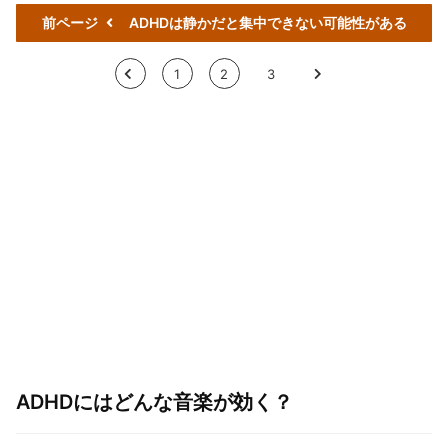
前ページ
ADHDは静かだと集中できない可能性がある
<
1
2
3
>
ADHDにはどんな音楽が効く？