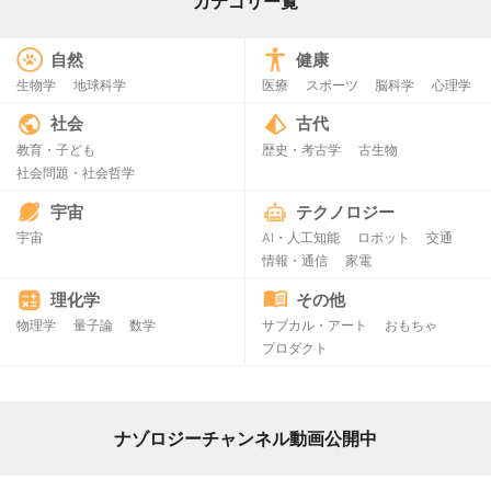
カテゴリー覧
自然
健康
生物学
地球科学
医療
スポーツ
脳科学
心理学
社会
古代
教育・子ども
歴史・考古学
古生物
社会問題・社会哲学
宇宙
テクノロジー
宇宙
AI・人工知能
ロボット
交通
情報・通信
家電
理化学
その他
物理学
量子論
数学
サブカル・アート
おもちゃ
プロダクト
ナゾロジーチャンネル動画公開中