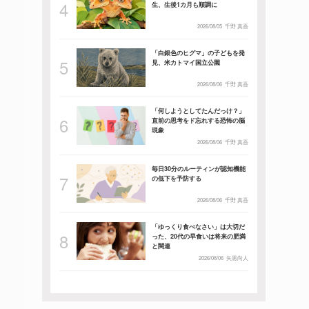
生、生後1カ月も順調に
2026/08/05
千野 真吾
「白銀色のヒグマ」の子どもを発
見、米カトマイ国立公園
2026/08/06
千野 真吾
「何しようとしてたんだっけ？」
直前の思考をド忘れする恐怖の脳
現象
2026/08/06
千野 真吾
毎日30分のルーティンが認知機能
の低下を予防する
2026/08/06
千野 真吾
「ゆっくり食べなさい」は大切だ
った、20代の早食いは将来の肥満
と関連
2026/08/06
矢黒尚人