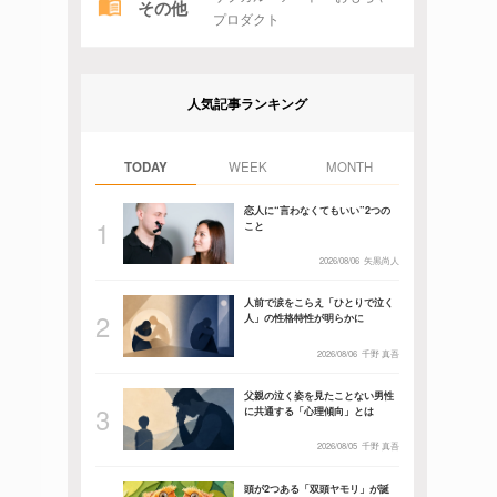
その他
プロダクト
人気記事ランキング
TODAY
WEEK
MONTH
恋人に“言わなくてもいい”2つの
こと
2026/08/06
矢黒尚人
人前で涙をこらえ「ひとりで泣く
人」の性格特性が明らかに
2026/08/06
千野 真吾
父親の泣く姿を見たことない男性
に共通する「心理傾向」とは
2026/08/05
千野 真吾
頭が2つある「双頭ヤモリ」が誕