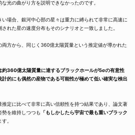
的な光の曲がり方を説明できなかったのです。
きい場合、銀河中心部の星々は重力に縛られて非常に高速に
測された星の速度分布もそのシナリオと一致しました。
の両方から、同じく360億太陽質量という推定値が導かれた
約360億太陽質量に達するブラックホールが5σの有意性
統計的にも偶然の産物である可能性が極めて低い確実な検出
量推定に比べて非常に高い信頼性を持つ結果であり、論文著
姿勢を維持しつつも
「もしかしたら宇宙で最も重いブラック
ます。