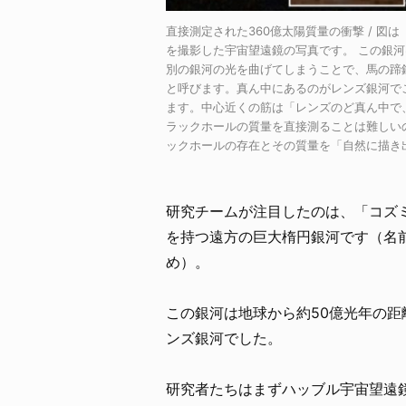
直接測定された360億太陽質量の衝撃 / 図は「
を撮影した宇宙望遠鏡の写真です。 この銀
別の銀河の光を曲げてしまうことで、馬の蹄
と呼びます。真ん中にあるのがレンズ銀河で
ます。中心近くの筋は「レンズのど真ん中で
ラックホールの質量を直接測ることは難しい
ックホールの存在とその質量を「自然に描き
研究チームが注目したのは、「コズ
を持つ遠方の巨大楕円銀河です（名
め）。
この銀河は地球から約50億光年の
ンズ銀河でした。
研究者たちはまずハッブル宇宙望遠