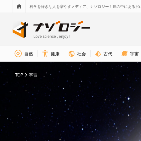
科学を好きな人を増やすメディア、ナゾロジー！世の中にある沢
Love science , enjoy !
社会
古代
宇宙
自然
健康
TOP
宇宙