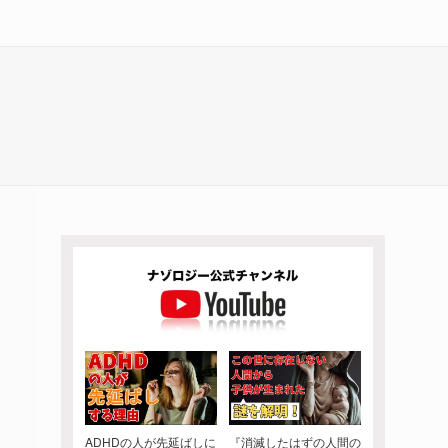
ADHDの人が先延ばしに
『消滅したはずの人間の