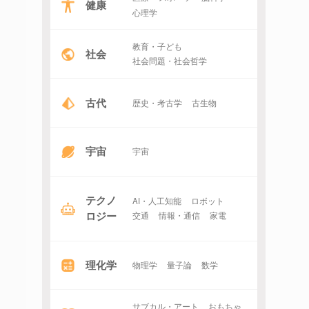
健康
心理学
教育・子ども
社会
社会問題・社会哲学
古代
歴史・考古学
古生物
宇宙
宇宙
テクノ
AI・人工知能
ロボット
ロジー
交通
情報・通信
家電
理化学
物理学
量子論
数学
サブカル・アート
おもちゃ