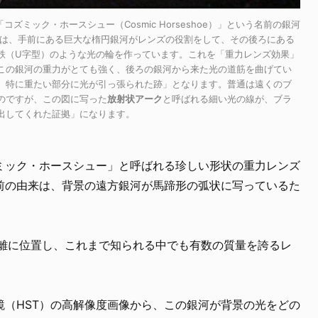
コズミック・ホースシュー（Cosmic Horseshoe）」という名前の銀河
河は、手前にある巨大な楕円銀河がレンズの役割をして、その後ろにある
鉄（U字型）のような光の輪を作っています。これを「重力レンズ効果」
この銀河の重力がとても強く、後ろの銀河から来た光の道筋を曲げてい
、特に重たい部分に光が引っ張られた跡」となります。普通は遠くのブ
のですが、この図に写った
放射状アーク
と呼ばれる細い光の線が、ブラ
出してくれた証拠」になります。
ミック・ホースシュー」と呼ばれる珍しい形状の重力レンズ
前の由来は、背景の遠方銀河が馬蹄形の弧状に写っているた
距離に位置し、これまで知られる中でも有数の質量を誇るレ
鏡（HST）の高解像度画像から、この銀河が背景の光をどの