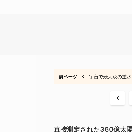
前ページ
宇宙で最大級の重さ
<
直接測定された360億太