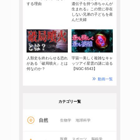
する理由
遺伝子を持つ赤ちゃんが
生まれる』この世に存在
しない兄弟の子どもを産
んだ夫婦
人類史を終わらせる恐れ
宇宙一美しく複雑なキャ
がある「破局噴火」とは
ッツアイ星雲の謎に迫る
何なのか？
【NGC 6543】
動画一覧
カテゴリー覧
自然
生物学
地球科学
医療
スポーツ
脳科学