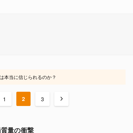
は本当に信じられるのか？
1
2
3
>
陽質量の衝撃