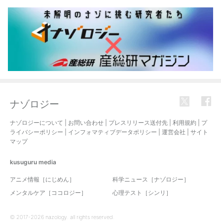
ナゾロジー
ナゾロジーについて
|
お問い合わせ
|
プレスリリース送付先
|
利用規約
|
プ
ライバシーポリシー
|
インフォマティブデータポリシー
|
運営会社
|
サイト
マップ
kusuguru
media
アニメ情報［にじめん］
科学ニュース［ナゾロジー］
メンタルケア［ココロジー］
心理テスト［シンリ］
© 2017-2026 nazology. all rights reserved.