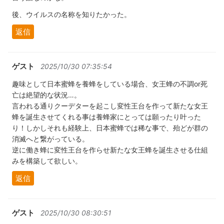
後、ウイルスの名称を知りたかった。
返信
ゲスト
2025/10/30 07:35:54
趣味として日本蜜蜂を養蜂をしている場合、女王蜂の不調or死
亡は絶望的な状況…。
言われる通りクーデターを起こし変性王台を作って新たな女王
蜂を誕生させてくれる事は養蜂家にとっては願ったり叶った
り！しかしそれも経験上、日本蜜蜂では稀な事で、殆どが群の
消滅へと繋がっている。
逆に働き蜂に変性王台を作らせ新たな女王蜂を誕生させる仕組
みを構築して欲しい。
返信
ゲスト
2025/10/30 08:30:51