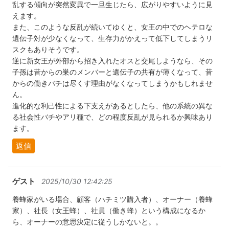
乱する傾向が突然変異で一旦生じたら、広がりやすいように見
えます。
また、このような反乱が続いてゆくと、女王の中でのヘテロな
遺伝子対が少なくなって、生存力がかえって低下してしまうリ
スクもありそうです。
逆に新女王が外部から招き入れたオスと交尾しようなら、その
子孫は昔からの巣のメンバーと遺伝子の共有が薄くなって、昔
からの働きバチは尽くす理由がなくなってしまうかもしれませ
ん。
進化的な利己性による下支えがあるとしたら、他の系統の異な
る社会性バチやアリ種で、どの程度反乱が見られるか興味あり
ます。
返信
ゲスト
2025/10/30 12:42:25
養蜂家がいる場合、顧客（ハチミツ購入者）、オーナー（養蜂
家）、社長（女王蜂）、社員（働き蜂）という構成になるか
ら、オーナーの意思決定に従うしかないと。。