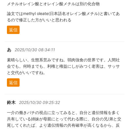
メチルオレイン酸とオレイン酸メチルは別の化合物
論文ではmethyl oleate(日本語名オレイン酸メチル)と書いてあ
るので修正した方がいいと思われる
返信
あ
2025/10/30 08:34:11
素晴らしい、生態系営みですね。弱肉強食の世界です。人間社
会でも。何時までも、利権と権益にしがみつく老害は、サッサ
と交代がいいですね。
返信
鈴木
2025/10/30 09:25:32
一介の働きバチの視点に立ってみると、自分と遺伝情報を多く
共有している姉妹が母親にとって代わる際に、自分の兄/弟と交
尾してくれたば、より遺伝情報の共有確率が高くなるから、反