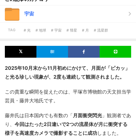
宇宙
TAG
# 光
# 地球
# 宇宙
# 彗星
# 月
# 流星群
2025年10月末から11月初めにかけて、月面が「ピカッ」
と光る珍しい現象が、2度も連続して観測されました。
この貴重な瞬間を捉えたのは、平塚市博物館の天文担当学
芸員・藤井大地氏です。
藤井氏は日本国内でも有数の「
月面衝突閃光
」観測者であ
り、
今回はたった2日違いで2つの流星体が月に衝突する
様子を高速度カメラで撮影することに成功
しました。