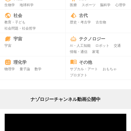
生物学
地球科学
医療
スポーツ
脳科学
心理学
社会
古代
教育・子ども
歴史・考古学
古生物
社会問題・社会哲学
宇宙
テクノロジー
宇宙
AI・人工知能
ロボット
交通
情報・通信
家電
理化学
その他
物理学
量子論
数学
サブカル・アート
おもちゃ
プロダクト
ナゾロジーチャンネル動画公開中