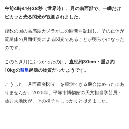
午前4時41分38秒（世界時）、月の南西部で、一瞬だけ
ピカッと光る閃光が観測されました。
複数の国の高感度カメラがこの瞬間を記録し、その正体が
流星体の月面衝突による閃光であることが明らかになった
のです。
このとき月にぶつかったのは、
直径約30cm・重さ約
10kgの
起源の物質だったようです。
彗星
こうした「月面衝突閃光」を観測できる機会はめったにあ
りませんが、2025年、平塚市博物館の天文担当学芸員・
藤井大地氏が、その様子をしっかりと捉えました。