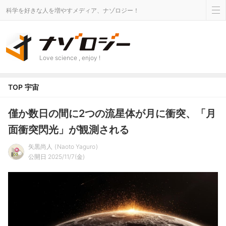
科学を好きな人を増やすメディア、ナゾロジー！
Love science , enjoy !
TOP
宇宙
僅か数日の間に2つの流星体が月に衝突、「月
面衝突閃光」が観測される
矢黒尚人
Naoto Yaguro
公開日 2025/11/7(金)