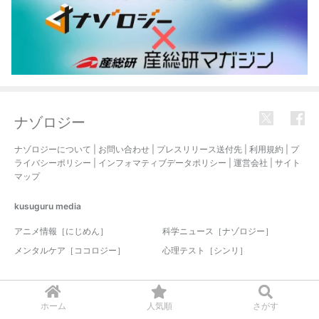
ナゾロジー
ナゾロジーについて
|
お問い合わせ
|
プレスリリース送付先
|
利用規約
|
プ
ライバシーポリシー
|
インフォマティブデータポリシー
|
運営会社
|
サイト
マップ
kusuguru
media
アニメ情報［にじめん］
科学ニュース［ナゾロジー］
メンタルケア［ココロジー］
心理テスト［シンリ］
© 2017-2026 nazology. all rights reserved.
ホーム
人気順
さがす