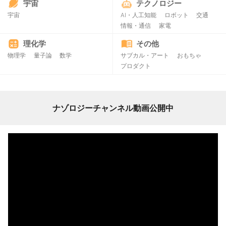
宇宙
テクノロジー
宇宙
AI・人工知能
ロボット
交通
情報・通信
家電
理化学
その他
物理学
量子論
数学
サブカル・アート
おもちゃ
プロダクト
ナゾロジーチャンネル動画公開中