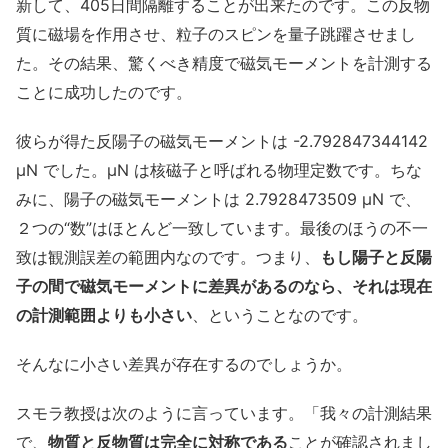
新して、405日間隔離することが出来たのです。この反物
質に磁場を作用させ、粒子のスピンを量子跳躍させまし
た。その結果、驚くべき精度で磁気モーメントを計測する
ことに成功したのです。
彼らが得た反陽子の磁気モーメントは -2.792847344142
μN でした。μN は核磁子と呼ばれる物理定数です。ちな
みに、陽子の磁気モーメントは 2.7928473509 μN で、
２つの“数”はほとんど一致しています。最後のほうの不一
致は観測誤差の範囲内なのです。つまり、
もし陽子と反陽
子の間で磁気モーメントに差異があるのなら、それは現在
の計測範囲よりも小さい
、ということなのです。
そんなに小さい差異が存在するのでしょうか。
スモラ教授は次のように言っています。「我々の計測結果
で、
物質と反物質は完全に対称である
ことが確認されまし