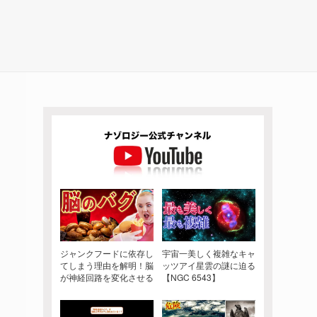
ジャンクフードに依存し
宇宙一美しく複雑なキャ
てしまう理由を解明！脳
ッツアイ星雲の謎に迫る
が神経回路を変化させる
【NGC 6543】