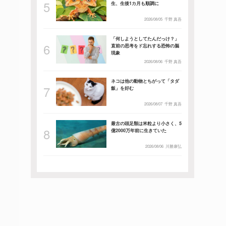
生、生後1カ月も順調に
2026/08/05
千野 真吾
「何しようとしてたんだっけ？」
直前の思考をド忘れする恐怖の脳
現象
2026/08/06
千野 真吾
ネコは他の動物とちがって「タダ
飯」を好む
2026/08/07
千野 真吾
最古の頭足類は米粒より小さく、5
億2000万年前に生きていた
2026/08/06
川勝康弘