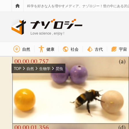
科学を好きな人を増やすメディア、ナゾロジー！世の中にある沢
Love science , enjoy !
社会
古代
宇宙
自然
健康
TOP
自然
生物学
昆虫