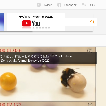
Twitter
Facebook
RSS
「遊ぶ」行動を世界で初めて記録！ / Credit:
Hiruni
Dona et al., Animal Behaviour(2022)