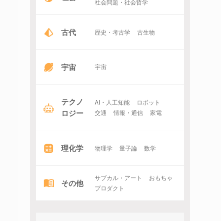
社会問題・社会哲学
古代
歴史・考古学
古生物
宇宙
宇宙
テクノ
AI・人工知能
ロボット
ロジー
交通
情報・通信
家電
理化学
物理学
量子論
数学
サブカル・アート
おもちゃ
その他
プロダクト