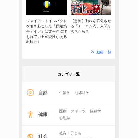
ジャイアントインパクト
【恐怖】動物を石化させ
を引き起こした「原始惑
る「ナトロン湖」人間が
星テイア」は太平洋に埋
落ちたら？
もれている可能性がある
#shorts
動画一覧
カテゴリー覧
自然
生物学
地球科学
医療
スポーツ
脳科学
健康
心理学
教育・子ども
社会